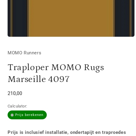
Media
1
openen
in
MOMO Runners
modaal
Traploper MOMO Rugs
Marseille 4097
Normale
210,00
prijs
Calculator:
Prijs berekenen
Prijs is inclusief installatie, ondertapijt en traproedes