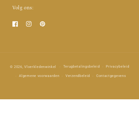
Volg ons:
Facebook
Instagram
Pinterest
Betaalmethoden
Terugbetalingsbeleid
Privacybeleid
© 2026,
Vloerkledenwinkel
Algemene voorwaarden
Verzendbeleid
Contactgegevens