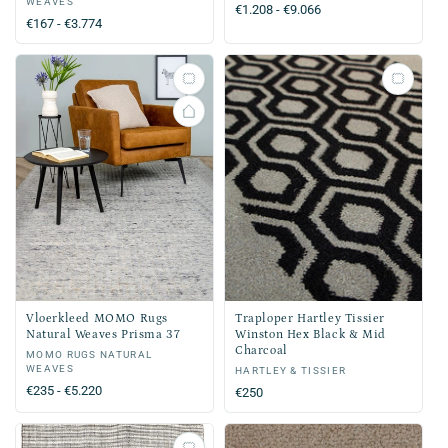
WEAVES
Normale
€1.208 - €9.066
Normale
€167 - €3.774
prijs
prijs
Vloerkleed MOMO Rugs
Traploper Hartley Tissier
Natural Weaves Prisma 37
Winston Hex Black & Mid
Charcoal
Verkoper:
MOMO RUGS NATURAL
WEAVES
Verkoper:
HARTLEY & TISSIER
Normale
€235 - €5.220
Normale
€250
prijs
prijs