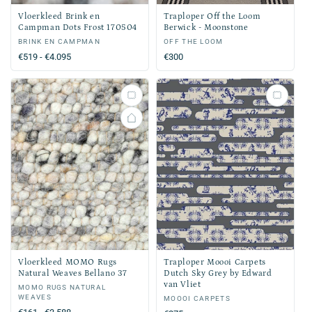
Vloerkleed Brink en
Traploper Off the Loom
Campman Dots Frost 170504
Berwick - Moonstone
Verkoper:
BRINK EN CAMPMAN
Verkoper:
OFF THE LOOM
Normale
€519 - €4.095
Normale
€300
prijs
prijs
Vloerkleed MOMO Rugs
Traploper Moooi Carpets
Natural Weaves Bellano 37
Dutch Sky Grey by Edward
van Vliet
Verkoper:
MOMO RUGS NATURAL
WEAVES
Verkoper:
MOOOI CARPETS