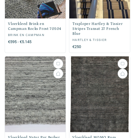
Vloerkleed Brink en
Traploper Hartley & Tissier
Campman Rocks Frost 70504
Stripes Transat 27 French
Blue
Verkoper:
BRINK EN CAMPMAN
Verkoper:
HARTLEY & TISSIER
Normale
€595 - €5.145
Normale
€250
prijs
prijs
Vloerkleed Natur Pur Berber
Vloerkleed MOMO Rugs