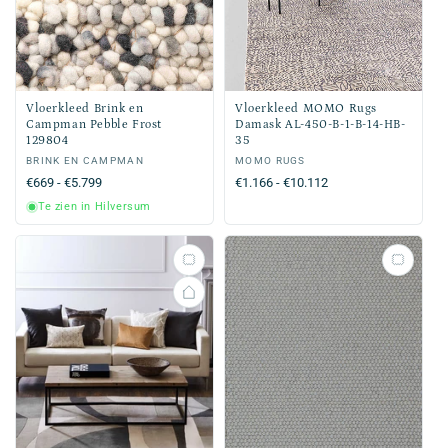
Vloerkleed Brink en
Vloerkleed MOMO Rugs
Campman Pebble Frost
Damask AL-450-B-1-B-14-HB-
129804
35
Verkoper:
BRINK EN CAMPMAN
Verkoper:
MOMO RUGS
Normale
€669 - €5.799
Normale
€1.166 - €10.112
prijs
prijs
Te zien in Hilversum