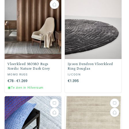
Vloerkleed MOMO Rugs
Ijcoon Dendron Vloerkleed
Nordic Nature Dark Grey
Ring Douglas
Verkoper:
MOMO RUGS
Verkoper:
IJCOON
Normale
€78 - €1.269
Normale
€1.395
prijs
prijs
Te zien in Hilversum