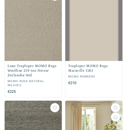
Luxe Traploper MOMO Rugs
Traploper MOMO Rugs
Woolfine 219 van Nieuw-
Marseille 1182
Zeelandse Wol
Verkoper:
MOMO RUNNERS
Verkoper:
MOMO RUGS NATURAL
Normale
€210
WEAVES
prijs
Normale
€225
prijs