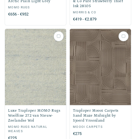
Arctic Plain Light Grey
& Co Pure Strawberry Thief
Ink 28105
Verkoper:
MOMO RUGS
Verkoper:
MORRIS & CO
Normale
€656 - €952
Normale
€419 - €2.879
prijs
prijs
Luxe Traploper MOMO Rugs
Traploper Moooi Carpets
Woolfine 272 van Nieuw-
Sand Maze Midnight by
Zeelandse Wol
Sjoerd Vroonland
Verkoper:
MOMO RUGS NATURAL
Verkoper:
MOOOI CARPETS
WEAVES
Normale
€275
Normale
€225