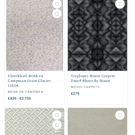
Vloerkleed Brink en
Traploper Moooi Carpets
Campman Grain Glacier
Dwarf Rhino By Moooi
13504
Verkoper:
MOOOI CARPETS
Verkoper:
BRINK EN CAMPMAN
Normale
€275
Normale
€439 - €3.739
prijs
prijs