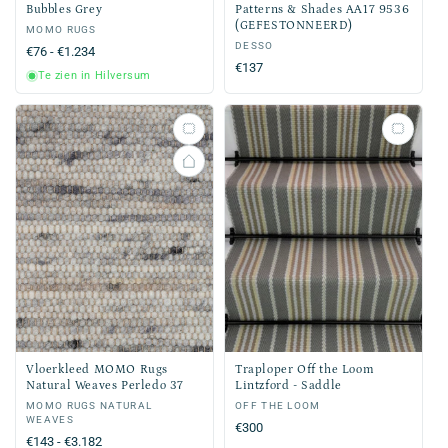
Bubbles Grey
Patterns & Shades AA17 9536
(GEFESTONNEERD)
Verkoper:
MOMO RUGS
Verkoper:
DESSO
Normale
€76 - €1.234
Normale
€137
prijs
Te zien in Hilversum
prijs
Vloerkleed MOMO Rugs
Traploper Off the Loom
Natural Weaves Perledo 37
Lintzford - Saddle
Verkoper:
MOMO RUGS NATURAL
Verkoper:
OFF THE LOOM
WEAVES
Normale
€300
Normale
€143 - €3.182
prijs