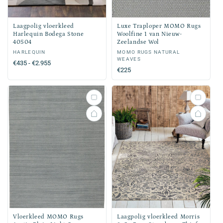
Laagpolig vloerkleed
Luxe Traploper MOMO Rugs
Harlequin Bodega Stone
Woolfine 1 van Nieuw-
40504
Zeelandse Wol
Verkoper:
HARLEQUIN
Verkoper:
MOMO RUGS NATURAL
WEAVES
Normale
€435 - €2.955
Normale
€225
prijs
prijs
Vloerkleed MOMO Rugs
Laagpolig vloerkleed Morris