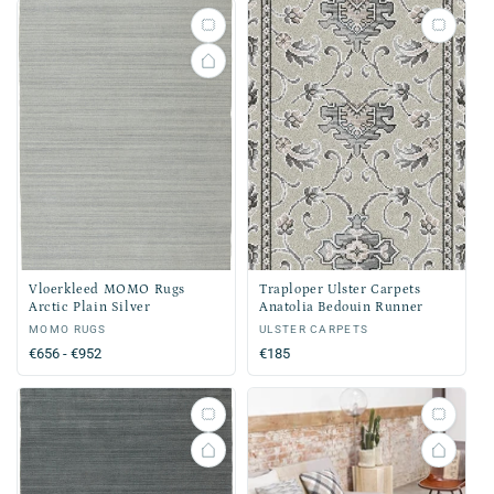
Vloerkleed MOMO Rugs
Traploper Ulster Carpets
Arctic Plain Silver
Anatolia Bedouin Runner
Verkoper:
MOMO RUGS
Verkoper:
ULSTER CARPETS
Normale
€656 - €952
Normale
€185
prijs
prijs