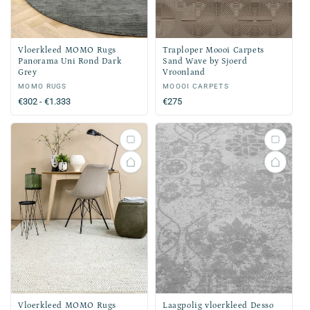
Vloerkleed MOMO Rugs
Traploper Moooi Carpets
Panorama Uni Rond Dark
Sand Wave by Sjoerd
Grey
Vroonland
Verkoper:
MOMO RUGS
Verkoper:
MOOOI CARPETS
Normale
€302 - €1.333
Normale
€275
prijs
prijs
Vloerkleed MOMO Rugs
Laagpolig vloerkleed Desso