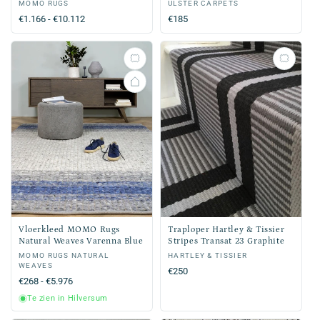
Verkoper:
MOMO RUGS
Verkoper:
ULSTER CARPETS
Normale
€1.166 - €10.112
Normale
€185
prijs
prijs
Vloerkleed MOMO Rugs
Traploper Hartley & Tissier
Natural Weaves Varenna Blue
Stripes Transat 23 Graphite
Verkoper:
MOMO RUGS NATURAL
Verkoper:
HARTLEY & TISSIER
WEAVES
Normale
€250
Normale
€268 - €5.976
prijs
prijs
Te zien in Hilversum