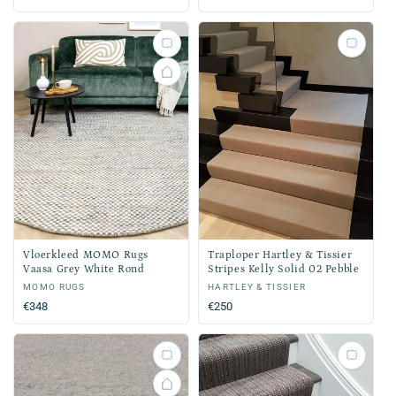
prijs
Vloerkleed MOMO Rugs
Traploper Hartley & Tissier
Vaasa Grey White Rond
Stripes Kelly Solid 02 Pebble
Verkoper:
MOMO RUGS
Verkoper:
HARTLEY & TISSIER
Normale
€348
Normale
€250
prijs
prijs