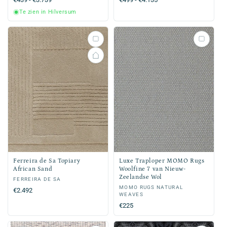
prijs
prijs
Te zien in Hilversum
Ferreira de Sa Topiary
Luxe Traploper MOMO Rugs
African Sand
Woolfine 7 van Nieuw-
Zeelandse Wol
Verkoper:
FERREIRA DE SA
Verkoper:
MOMO RUGS NATURAL
Normale
€2.492
WEAVES
prijs
Normale
€225
prijs