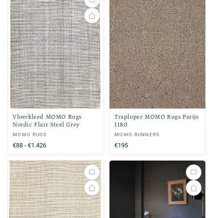
Vloerkleed MOMO Rugs
Traploper MOMO Rugs Parijs
Nordic Flair Steel Grey
1180
Verkoper:
MOMO RUGS
Verkoper:
MOMO RUNNERS
Normale
€88 - €1.426
Normale
€195
prijs
prijs