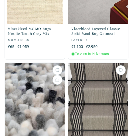
Vloerkleed MOMO Rugs
Vloerkleed Layered Classic
Nordic Touch Grey Mix
Solid Wool Rug Oatmeal
Verkoper:
MOMO RUGS
Verkoper:
LAYERED
Normale
€65 - €1.059
Normale
€1.100 - €2.950
prijs
prijs
Te zien in Hilversum