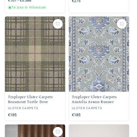
Normale
€161 - €3.588
Normale
€275
prijs
prijs
Te zien in Hilversum
Traploper Ulster Carpets
Traploper Ulster Carpets
Beaumont Turtle Dove
Anatolia Aswan Runner
Verkoper:
ULSTER CARPETS
Verkoper:
ULSTER CARPETS
Normale
€185
Normale
€185
prijs
prijs