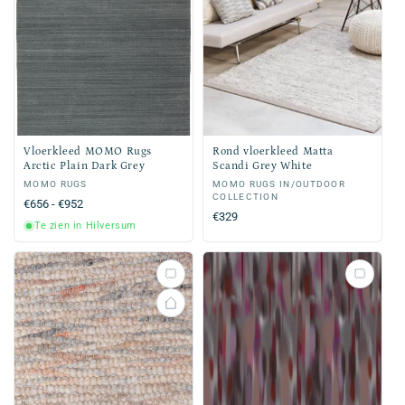
Vloerkleed MOMO Rugs
Rond vloerkleed Matta
Arctic Plain Dark Grey
Scandi Grey White
Verkoper:
MOMO RUGS
Verkoper:
MOMO RUGS IN/OUTDOOR
COLLECTION
Normale
€656 - €952
Normale
€329
prijs
Te zien in Hilversum
prijs