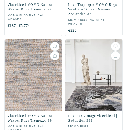
Vloerkleed MOMO Natural
Luxe Traploper MOMO Rugs
Weaves Rugs Tremezzo 37
Woolfine 1/5 van Nieuw-
Zeelandse Wol
Verkoper:
MOMO RUGS NATURAL
WEAVES
Verkoper:
MOMO RUGS NATURAL
WEAVES
Normale
€167 - €3.774
Normale
€225
prijs
prijs
Vloerkleed MOMO Natural
Luxueus vintage vloerkleed |
Weaves Rugs Tremezzo 39
Seduction 232
Verkoper:
MOMO RUGS NATURAL
Verkoper:
MOMO RUGS