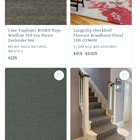
Luxe Traploper MOMO Rugs
Laagpolig vloerkleed
Woolfine 259 van Nieuw-
Florence Broadhurst Floral
Zeelandse Wol
300 039600
Verkoper:
MOMO RUGS NATURAL
Verkoper:
FLORENCE BROADHURST
WEAVES
Normale
€419 - €3.025
Normale
€225
prijs
prijs