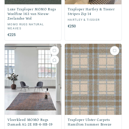
Luxe Traploper MOMO Rugs
Traploper Hartley & Tissier
Woolfine 163 van Nieuw-
Stripes Zip 14
Zeelandse Wol
Verkoper:
HARTLEY & TISSIER
Verkoper:
MOMO RUGS NATURAL
Normale
€250
WEAVES
prijs
Normale
€225
prijs
Vloerkleed MOMO Rugs
Traploper Ulster Carpets
Damask AL-2E HB-6-HB-19
Hamilton Summer Breeze