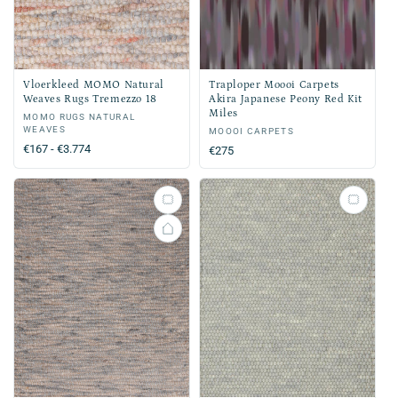
Vloerkleed MOMO Natural
Traploper Moooi Carpets
Weaves Rugs Tremezzo 18
Akira Japanese Peony Red Kit
Miles
Verkoper:
MOMO RUGS NATURAL
WEAVES
Verkoper:
MOOOI CARPETS
Normale
€167 - €3.774
Normale
€275
prijs
prijs