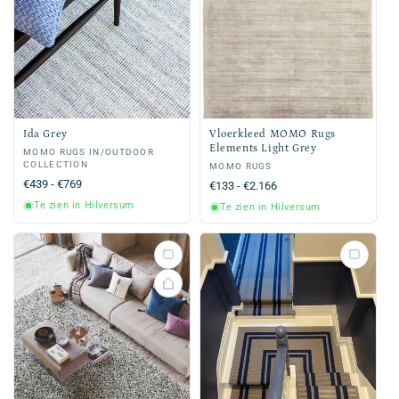
Ida Grey
Vloerkleed MOMO Rugs
Elements Light Grey
Verkoper:
MOMO RUGS IN/OUTDOOR
COLLECTION
Verkoper:
MOMO RUGS
Normale
€439 - €769
Normale
€133 - €2.166
prijs
prijs
Te zien in Hilversum
Te zien in Hilversum