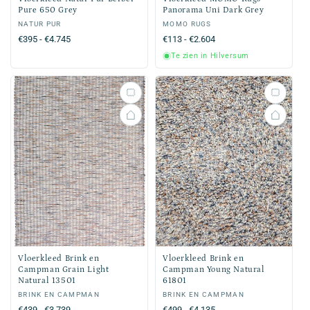
Pure 650 Grey
Panorama Uni Dark Grey
Verkoper:
NATUR PUR
Verkoper:
MOMO RUGS
Normale
€395 - €4.745
Normale
€113 - €2.604
prijs
prijs
Te zien in Hilversum
Vloerkleed Brink en
Vloerkleed Brink en
Campman Grain Light
Campman Young Natural
Natural 13501
61801
Verkoper:
BRINK EN CAMPMAN
Verkoper:
BRINK EN CAMPMAN
Normale
€439 - €3.739
Normale
€499 - €4.135