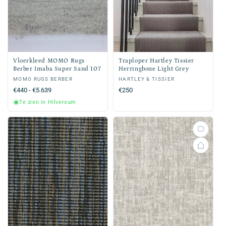
Vloerkleed MOMO Rugs
Traploper Hartley Tissier
Berber Imaba Super Sand 107
Herringbone Light Grey
Verkoper:
MOMO RUGS BERBER
Verkoper:
HARTLEY & TISSIER
Normale
€440 - €5.639
Normale
€250
prijs
prijs
Te zien in Hilversum