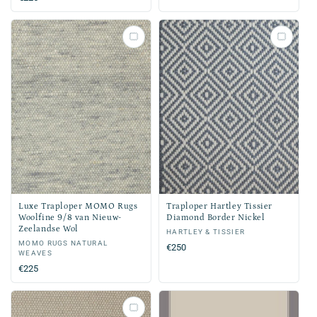
prijs
prijs
Luxe Traploper MOMO Rugs
Traploper Hartley Tissier
Woolfine 9/8 van Nieuw-
Diamond Border Nickel
Zeelandse Wol
Verkoper:
HARTLEY & TISSIER
Verkoper:
MOMO RUGS NATURAL
Normale
€250
WEAVES
prijs
Normale
€225
prijs