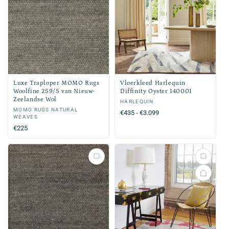
Luxe Traploper MOMO Rugs
Vloerkleed Harlequin
Woolfine 259/5 van Nieuw-
Diffinity Oyster 140001
Zeelandse Wol
Verkoper:
HARLEQUIN
Verkoper:
MOMO RUGS NATURAL
Normale
€435 - €3.099
WEAVES
prijs
Normale
€225
prijs