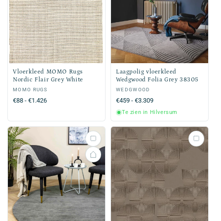
Vloerkleed MOMO Rugs
Laagpolig vloerkleed
Nordic Flair Grey White
Wedgwood Folia Grey 38305
Verkoper:
MOMO RUGS
Verkoper:
WEDGWOOD
Normale
€88 - €1.426
Normale
€459 - €3.309
prijs
prijs
Te zien in Hilversum