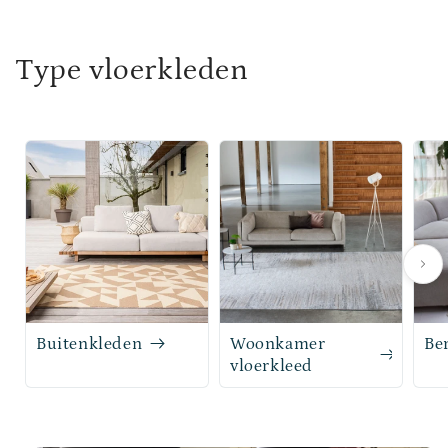
Type vloerkleden
Buitenkleden
Woonkamer
Be
vloerkleed