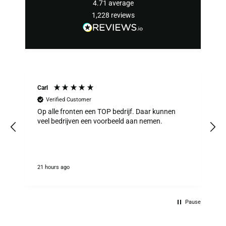
4.71
average
1,228
reviews
Carl
Verified Customer
Op alle fronten een TOP bedrijf. Daar kunnen
veel bedrijven een voorbeeld aan nemen.
l
21 hours ago
1
t
r
Pause