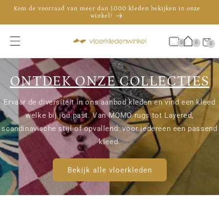
Meteen
Kom de voorraad van meer dan 1000 kleden bekijken in onze
naar de
winkel!
content
De officiële showroom van Brink & Campman in Nederland
Advies nodig? Bel 035 - 30 30 009
Winkelwa
0
0
0
0
artikele
ONTDEK ONZE COLLECTIES
Ervaar de diversiteit in ons aanbod kleden en vind een kleed
welke bij jou past. Van MOMO rugs tot Layered,
scandinavische stijl of opvallend: voor iedereen een passend
kleed.
Bekijk alle vloerkleden