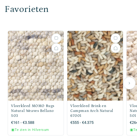
Favorieten
Vloerkleed MOMO Rugs
Vloerkleed Brink en
Vlo
Natural Weaves Bellano
Campman Arch Natural
Nat
503
67001
501
Normale
€161 - €3.588
Normale
€555 - €4.375
Nor
€264
prijs
prijs
prijs
Te zien in Hilversum
Te