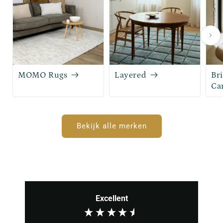
MOMO Rugs
Layered
Br
Ca
Bekijk alle merken
Excellent