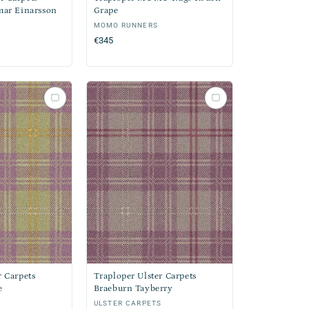
mar Einarsson
Grape
Verkoper:
MOMO RUNNERS
Normale
€345
prijs
r Carpets
Traploper Ulster Carpets
e
Braeburn Tayberry
S
Verkoper:
ULSTER CARPETS