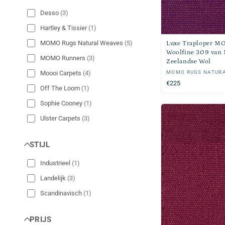
Desso
(
3
)
Hartley & Tissier
(
1
)
MOMO Rugs Natural Weaves
(
5
)
Luxe Traploper M
Woolfine 309 van
MOMO Runners
(
3
)
Zeelandse Wol
Verkoper:
MOMO RUGS NATUR
Moooi Carpets
(
4
)
Normale
€225
Off The Loom
(
1
)
prijs
Sophie Cooney
(
1
)
Ulster Carpets
(
3
)
STIJL
Industrieel
(
1
)
Landelijk
(
3
)
Scandinavisch
(
1
)
PRIJS