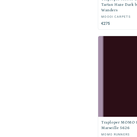
Tartan Haze Dark 
Wanders
Verkoper:
MOOOI CARPETS
Normale
€275
prijs
Traploper MOMO 
Marseille 5626
Verkoper:
MOMO RUNNERS