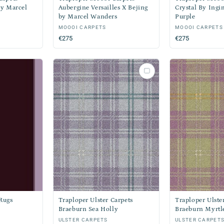
by Marcel
Aubergine Versailles X Bejing
Crystal By Ingi
by Marcel Wanders
Purple
Verkoper:
MOOOI CARPETS
Verkoper:
MOOOI CARPETS
Normale
€275
Normale
€275
prijs
prijs
Rugs
Traploper Ulster Carpets
Traploper Ulste
Braeburn Sea Holly
Braeburn Myrtl
Verkoper:
ULSTER CARPETS
Verkoper:
ULSTER CARPET