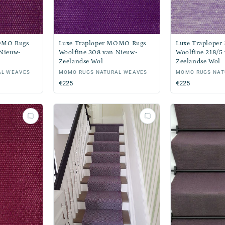
OMO Rugs
Luxe Traploper MOMO Rugs
Luxe Traplope
 Nieuw-
Woolfine 308 van Nieuw-
Woolfine 218/5
Zeelandse Wol
Zeelandse Wol
AL WEAVES
Verkoper:
MOMO RUGS NATURAL WEAVES
Verkoper:
MOMO RUGS NAT
Normale
€225
Normale
€225
prijs
prijs