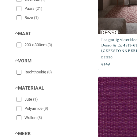
Paars
(
21
)
Roze
(
1
)
MAAT
Laagpolig vloerkle
200 x 300cm
(
3
)
Desso & Ex 4311-6
(GEFESTONNEER
Verkoper:
DESSO
VORM
Normale
€149
prijs
Rechthoekig
(
3
)
MATERIAAL
Jute
(
1
)
Polyamide
(
9
)
Wollen
(
8
)
MERK