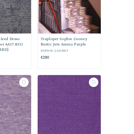
kleed Desso
Traploper Sophie Cooney
es AA17 8311
Rustic Jute Amina Purple
ERD)
Verkoper:
SOPHIE COONEY
Normale
€280
prijs