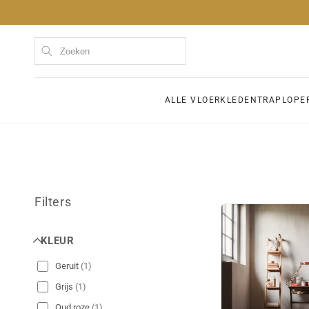
Meteen
naar de
content
Kom
ALLE VLOERKLEDEN
TRAPLOPE
Filters
KLEUR
Geruit
(
1
)
Grijs
(
1
)
Oud roze
(
1
)