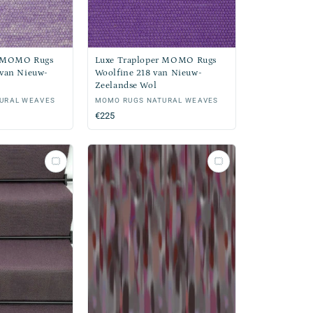
r MOMO Rugs
Luxe Traploper MOMO Rugs
 van Nieuw-
Woolfine 218 van Nieuw-
Zeelandse Wol
URAL WEAVES
Verkoper:
MOMO RUGS NATURAL WEAVES
Normale
€225
prijs