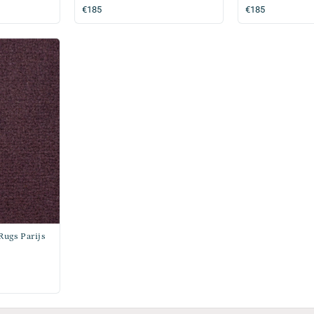
Normale
€185
Normale
€185
prijs
prijs
ugs Parijs