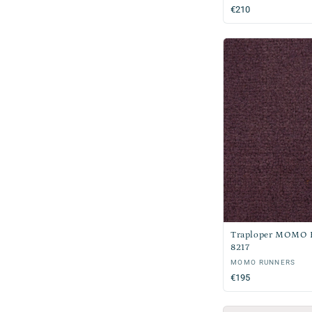
Normale
€210
prijs
Traploper MOMO R
8217
Verkoper:
MOMO RUNNERS
Normale
€195
prijs