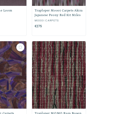
the Loom
Traploper Moooi Carpets Akira
Japanese Peony Red Kit Miles
Verkoper:
MOOOI CARPETS
Normale
€275
prijs
i Carpets
Traploper MOMO Rugs Rouen