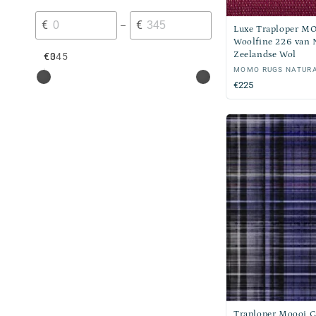
€
€
–
Luxe Traploper M
Woolfine 226 van 
Zeelandse Wol
€0
€345
Verkoper:
MOMO RUGS NATUR
Normale
€225
prijs
Traploper Moooi C