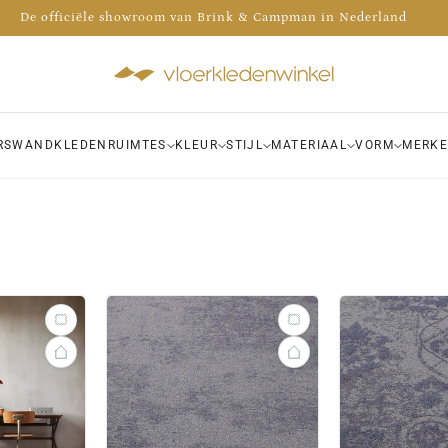
Advies nodig? Bel 035 - 30 30 009
De officiële showroom van Brink & Campman in Nederland
 de voorraad van meer dan 1000 kleden bekijken in onze winkel!
RS
WANDKLEDEN
RUIMTES
KLEUR
STIJL
MATERIAAL
VORM
MERK