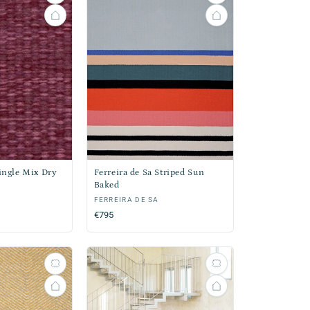
Single Mix Dry
Ferreira de Sa Striped Sun
Baked
Verkoper:
FERREIRA DE SA
Normale
€795
prijs