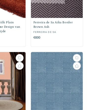
Silk Plain
Ferreira de Sa Aika Border
xe Design van
Brown Ash
ijde
Verkoper:
FERREIRA DE SA
Normale
€830
prijs