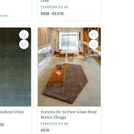
Grey
Verkoper:
FERREIRA DE SA
Normale
€828 - €3.378
ersum
prijs
Gradient Olive
Ferreira De Sa Pure Glaze Rosy
Brown Shaggy
Verkoper:
FERREIRA DE SA
,70
Normale
€510