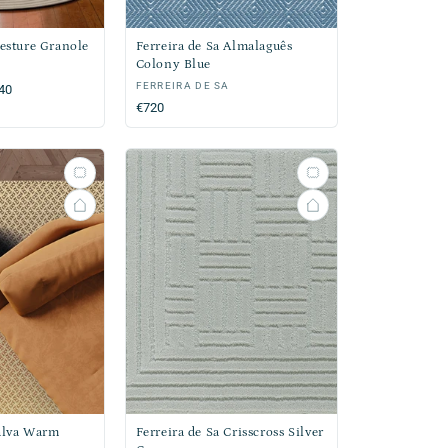
Gesture Granole
Ferreira de Sa Almalaguês
Colony Blue
Verkoper:
FERREIRA DE SA
,40
Normale
€720
prijs
ialva Warm
Ferreira de Sa Crisscross Silver