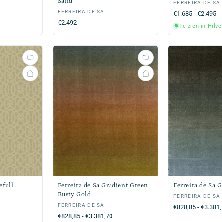
Sand
Verkoper:
FERREIRA DE SA
Verkoper:
FERREIRA DE SA
Normale
€1.685 - €2.495
Normale
€2.492
prijs
Te zien in Hilv
prijs
efull
Ferreira de Sa Gradient Green
Ferreira de Sa 
Rusty Gold
Verkoper:
FERREIRA DE SA
Verkoper:
FERREIRA DE SA
Normale
€828,85 - €3.381
Normale
€828,85 - €3.381,70
prijs