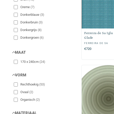
Creme
(
7
)
Donkerblauw
(
3
)
Donkerbruin
(
3
)
Donkergrijs
(
8
)
Ferreira de Sa Igl
Donkergroen
(
6
)
Glade
Verkoper:
FERREIRA DE SA
Effen
(
24
)
Normale
€720
MAAT
Geel
(
3
)
prijs
Gestreept
(
2
)
170 x 240cm
(
24
)
Grijs
(
8
)
VORM
Groen
(
6
)
Lichtgrijs
(
8
)
Rechthoekig
(
53
)
Lichtgroen
(
6
)
Ovaal
(
2
)
Multicolor
(
5
)
Organisch
(
2
)
Okergeel
(
3
)
MATERIAAL
Olijfgroen
(
6
)