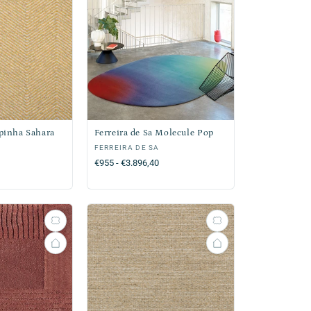
Spinha Sahara
Ferreira de Sa Molecule Pop
Verkoper:
FERREIRA DE SA
Normale
€955 - €3.896,40
prijs