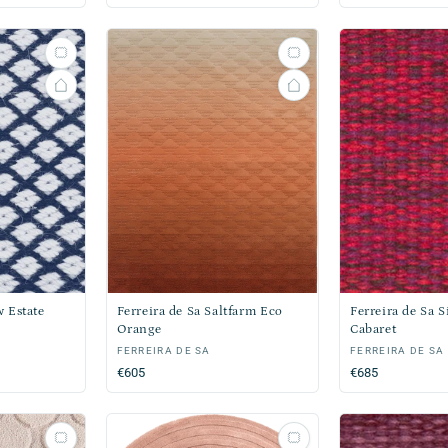
prijs
w Estate
Ferreira de Sa Saltfarm Eco
Ferreira de Sa 
Orange
Cabaret
Verkoper:
FERREIRA DE SA
Verkoper:
FERREIRA DE SA
Normale
€605
Normale
€685
prijs
prijs