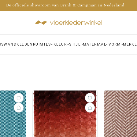
Advies nodig? Bel 035 - 30 30 009
 de voorraad van meer dan 1000 kleden bekijken in onze winkel!
De officiële showroom van Brink & Campman in Nederland
RS
WANDKLEDEN
RUIMTES
KLEUR
STIJL
MATERIAAL
VORM
MERK