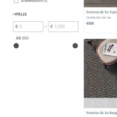
Scandinavisch
(
3
)
Ferreira de Sa Top
PRIJS
Verkoper:
FERREIRA DE SA
Normale
€505
€
€
–
prijs
€0
€7.330
Ferreira de Sa Bur