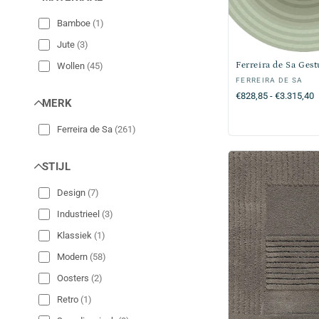
Oranje
(
2
)
Bamboe
(
1
)
Oud roze
(
2
)
Jute
(
3
)
Rood
(
3
)
Ferreira de Sa Gest
Wollen
(
45
)
Verkoper:
FERREIRA DE SA
Roze
(
2
)
Normale
€828,85 - €3.315,40
MERK
Terracotta
(
2
)
prijs
Zandkleur
(
7
)
Ferreira de Sa
(
261
)
Zwart
(
1
)
STIJL
Design
(
7
)
Industrieel
(
3
)
Klassiek
(
1
)
Modern
(
58
)
Oosters
(
2
)
Retro
(
1
)