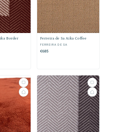
Aika Border
Ferreira de Sa Aika Coffee
Verkoper:
FERREIRA DE SA
Normale
€685
prijs