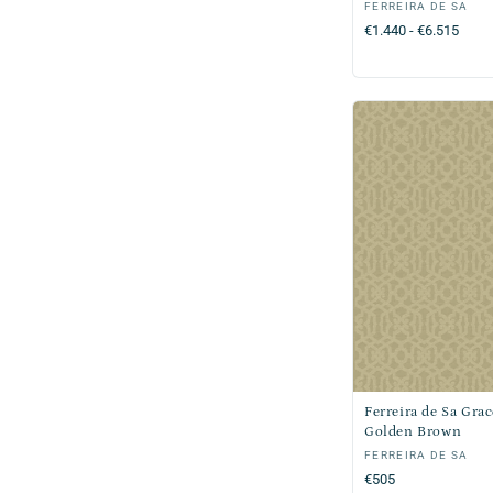
Verkoper:
FERREIRA DE SA
Normale
€1.440 - €6.515
prijs
Ferreira de Sa Grac
Golden Brown
Verkoper:
FERREIRA DE SA
Normale
€505