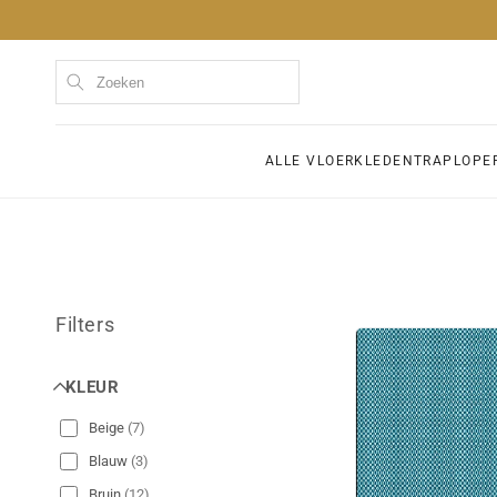
Meteen
naar de
content
Kom
ALLE VLOERKLEDEN
TRAPLOPE
Filters
KLEUR
Beige
(
7
)
Blauw
(
3
)
Bruin
(
12
)