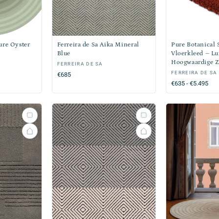
ure Oyster
Ferreira de Sa Aika Mineral
Pure Botanical 
Blue
Vloerkleed – Lu
Hoogwaardige Z
Verkoper:
FERREIRA DE SA
Verkoper:
FERREIRA DE SA
Normale
€685
Normale
€635 - €5.495
prijs
prijs