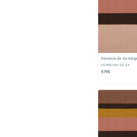
Ferreira de Sa Stri
Verkoper:
FERREIRA DE SA
Normale
€795
prijs