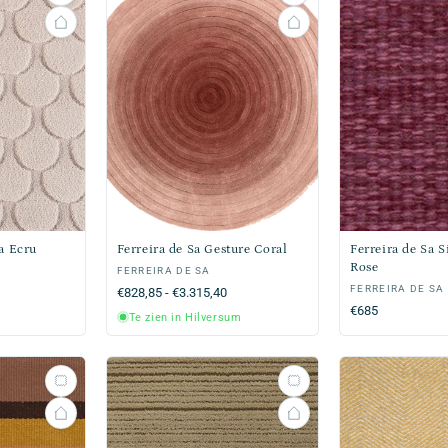
ha Ecru
Ferreira de Sa Gesture Coral
Ferreira de Sa 
Rose
Verkoper:
FERREIRA DE SA
Verkoper:
FERREIRA DE SA
Normale
€828,85 - €3.315,40
Normale
€685
prijs
Te zien in Hilversum
prijs