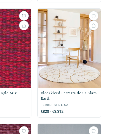
prijs
Single Mix
Vloerkleed Ferreira de Sa Slam
Earth
Verkoper:
FERREIRA DE SA
Normale
€828 - €3.312
prijs