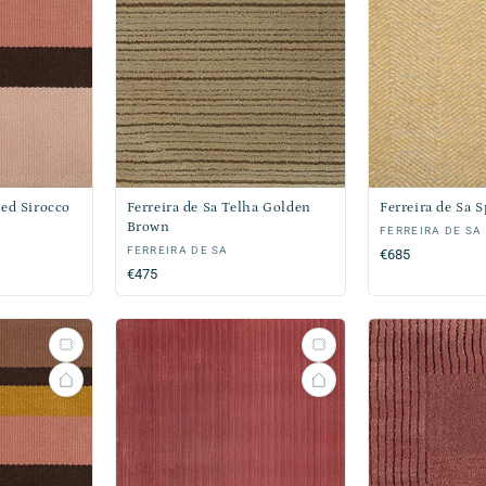
ped Sirocco
Ferreira de Sa Telha Golden
Ferreira de Sa 
Brown
Verkoper:
FERREIRA DE SA
Verkoper:
FERREIRA DE SA
Normale
€685
Normale
€475
prijs
prijs