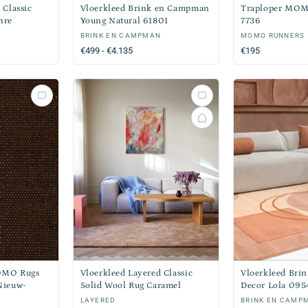
 Classic
Vloerkleed Brink en Campman
Traploper MOMO
hre
Young Natural 61801
7736
Verkoper:
BRINK EN CAMPMAN
Verkoper:
MOMO RUNNERS
Normale
€499 - €4.135
Normale
€195
prijs
prijs
OMO Rugs
Vloerkleed Layered Classic
Vloerkleed Bri
Nieuw-
Solid Wool Rug Caramel
Decor Lola 09
Verkoper:
LAYERED
Verkoper:
BRINK EN CAMP