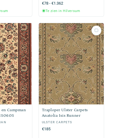
Normale
€78 - €1.362
prijs
ersum
Te zien in Hilversum
nk en Campman
Traploper Ulster Carpets
 250605
Anatolia Isis Runner
MAN
Verkoper:
ULSTER CARPETS
Normale
€185
prijs