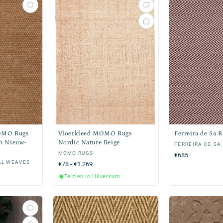
OMO Rugs
Vloerkleed MOMO Rugs
Ferreira de Sa 
n Nieuw-
Nordic Nature Beige
Verkoper:
FERREIRA DE SA
Verkoper:
MOMO RUGS
Normale
€685
AL WEAVES
Normale
€78 - €1.269
prijs
prijs
Te zien in Hilversum