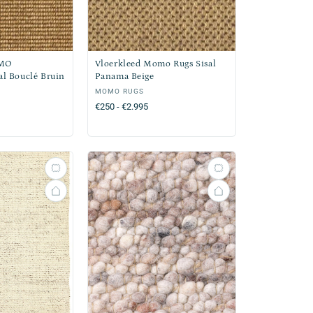
OMO
Vloerkleed Momo Rugs Sisal
al Bouclé Bruin
Panama Beige
Verkoper:
MOMO RUGS
Normale
€250 - €2.995
prijs