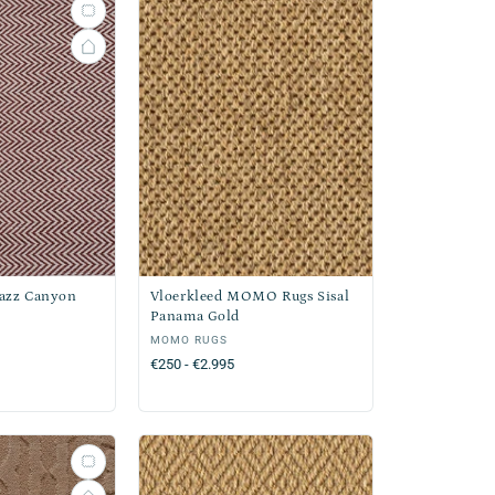
Razz Canyon
Vloerkleed MOMO Rugs Sisal
Panama Gold
Verkoper:
MOMO RUGS
Normale
€250 - €2.995
prijs