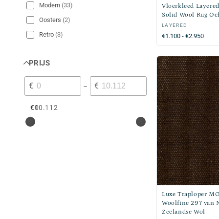
Sophie Cooney
(
1
)
Modern
(
33
)
Vloerkleed Layered
Solid Wool Rug Oc
Ulster Carpets
(
4
)
Oosters
(
2
)
Verkoper:
LAYERED
Vtwonen
(
1
)
Retro
(
3
)
Normale
€1.100 - €2.950
prijs
Scandinavisch
(
11
)
PRIJS
€
€
–
€0
€10.112
Luxe Traploper M
Woolfine 297 van 
Zeelandse Wol