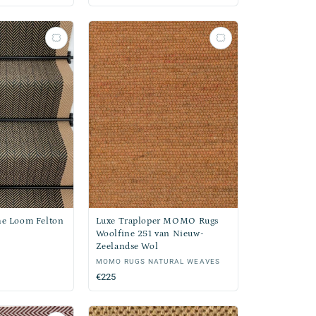
he Loom Felton
Luxe Traploper MOMO Rugs
Woolfine 251 van Nieuw-
Zeelandse Wol
Verkoper:
MOMO RUGS NATURAL WEAVES
Normale
€225
prijs