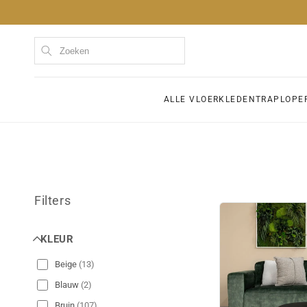
Meteen
naar de
content
Kom
ALLE VLOERKLEDEN
TRAPLOPE
Filters
KLEUR
Beige
(
13
)
Blauw
(
2
)
Bruin
(
107
)