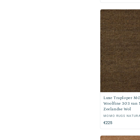
Luxe Traploper M
Woolfine 303 van 
Zeelandse Wol
Verkoper:
MOMO RUGS NATUR
Normale
€225
prijs