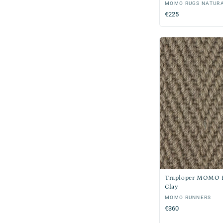
Verkoper:
MOMO RUGS NATUR
Normale
€225
prijs
Traploper MOMO 
Clay
Verkoper:
MOMO RUNNERS
Normale
€360
prijs