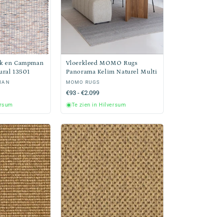
nk en Campman
Vloerkleed MOMO Rugs
ural 13501
Panorama Kelim Naturel Multi
MAN
Verkoper:
MOMO RUGS
Normale
€93 - €2.099
prijs
ersum
Te zien in Hilversum