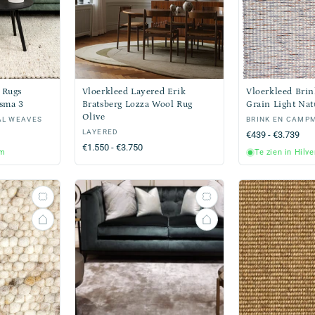
 Rugs
Vloerkleed Layered Erik
Vloerkleed Bri
isma 3
Bratsberg Lozza Wool Rug
Grain Light Nat
Olive
AL WEAVES
Verkoper:
BRINK EN CAMP
Verkoper:
LAYERED
Normale
€439 - €3.739
Normale
€1.550 - €3.750
prijs
um
Te zien in Hilv
prijs