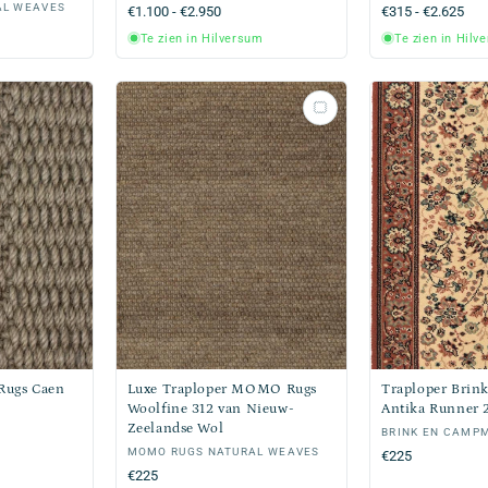
AL WEAVES
Normale
€1.100 - €2.950
Normale
€315 - €2.625
prijs
prijs
Te zien in Hilversum
Te zien in Hilv
Rugs Caen
Luxe Traploper MOMO Rugs
Traploper Bri
Woolfine 312 van Nieuw-
Antika Runner
Zeelandse Wol
Verkoper:
BRINK EN CAMP
Verkoper:
MOMO RUGS NATURAL WEAVES
Normale
€225
Normale
€225
prijs