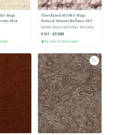
MO Rugs
Vloerkleed MOMO Rugs
Brown Mix
Natural Weaves Bellano 567
Verkoper:
MOMO RUGS NATURAL WEAVES
Normale
€161 - €3.588
prijs
ersum
Te zien in Hilversum