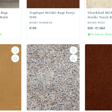
 Rugs
Traploper MOMO Rugs Parijs
Vloerkleed MO
Multi
7595
Nordic Touch 
Verkoper:
MOMO RUNNERS
Verkoper:
MOMO RUGS
Normale
€195
Normale
€65 - €1.064
prijs
prijs
um
Te zien in Hilv