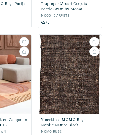
 Rugs Parijs
Traploper Moooi Carpets
Beetle Grain by Moooi
Verkoper:
MOOOI CARPETS
Normale
€275
prijs
nk en Campman
Vloerkleed MOMO Rugs
5403
Nordic Nature Black
MAN
Verkoper:
MOMO RUGS