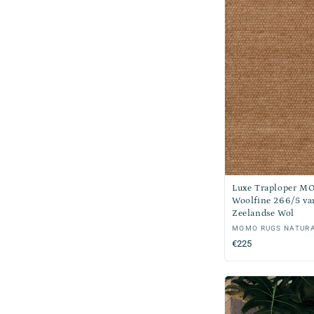
Luxe Traploper M
Woolfine 266/5 va
Zeelandse Wol
Verkoper:
MOMO RUGS NATUR
Normale
€225
prijs