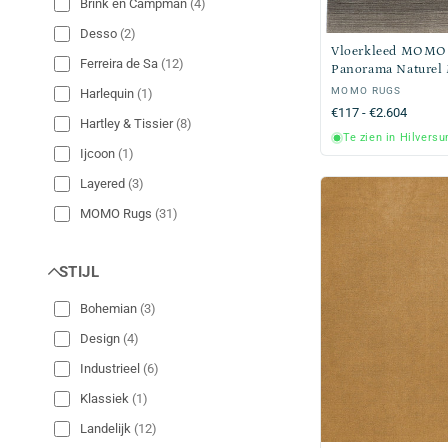
Brink en Campman
(
4
)
Desso
(
2
)
Vloerkleed MOMO
Ferreira de Sa
(
12
)
Panorama Naturel 
Verkoper:
MOMO RUGS
Harlequin
(
1
)
Normale
€117 - €2.604
Hartley & Tissier
(
8
)
prijs
Te zien in Hilvers
Ijcoon
(
1
)
Layered
(
3
)
MOMO Rugs
(
31
)
MOMO Rugs Natural Weaves
(
15
)
STIJL
MOMO Rugs Studio
(
3
)
MOMO Runners
(
7
)
Bohemian
(
3
)
Monasch
(
1
)
Design
(
4
)
Moooi Carpets
(
7
)
Industrieel
(
6
)
Natur Pur
(
2
)
Klassiek
(
1
)
Off The Loom
(
4
)
Landelijk
(
12
)