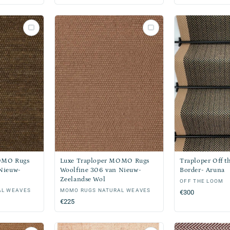
prijs
OMO Rugs
Luxe Traploper MOMO Rugs
Traploper Off t
Nieuw-
Woolfine 306 van Nieuw-
Border- Aruna
Zeelandse Wol
Verkoper:
OFF THE LOOM
AL WEAVES
Verkoper:
MOMO RUGS NATURAL WEAVES
Normale
€300
Normale
€225
prijs
prijs