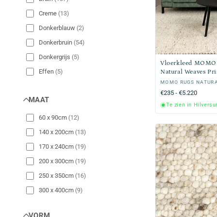
Creme
(
13
)
Donkerblauw
(
2
)
Donkerbruin
(
54
)
Donkergrijs
(
5
)
Vloerkleed MOMO
Effen
(
5
)
Natural Weaves Pr
Verkoper:
MOMO RUGS NATUR
Gestreept
(
4
)
Normale
€235 - €5.220
MAAT
Grijs
(
7
)
prijs
Te zien in Hilvers
Lichtgrijs
(
5
)
60 x 90cm
(
12
)
Multicolor
(
2
)
140 x 200cm
(
13
)
Oranje
(
1
)
170 x 240cm
(
19
)
Oud roze
(
1
)
200 x 300cm
(
19
)
Roze
(
1
)
250 x 350cm
(
16
)
Taupe
(
2
)
300 x 400cm
(
9
)
Zandkleur
(
13
)
VORM
Zwart
(
6
)