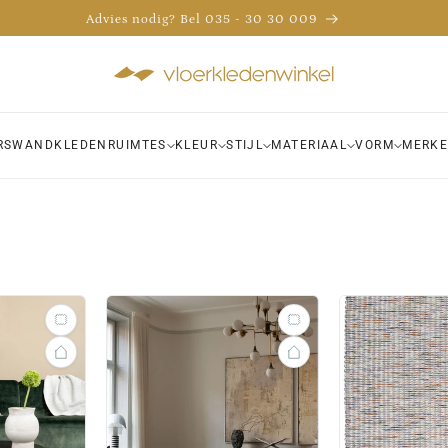
Advies nodig? Bel 035 - 30 30 009
 de voorraad van meer dan 1000 kleden bekijken in onze winkel!
De officiële showroom van Brink & Campman in Nederland
RS
WANDKLEDEN
RUIMTES
KLEUR
STIJL
MATERIAAL
VORM
MERK