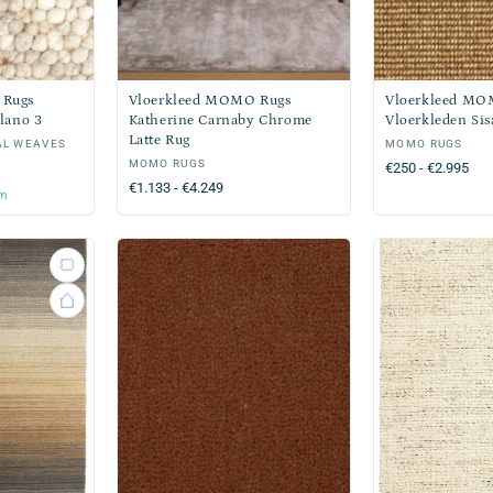
 Rugs
Vloerkleed MOMO Rugs
Vloerkleed M
lano 3
Katherine Carnaby Chrome
Vloerkleden Sis
Latte Rug
AL WEAVES
Verkoper:
MOMO RUGS
Verkoper:
MOMO RUGS
Normale
€250 - €2.995
Normale
€1.133 - €4.249
prijs
um
prijs