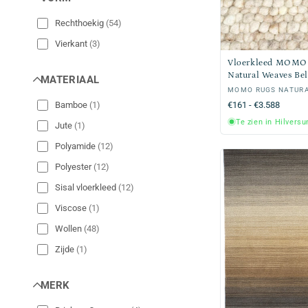
Rechthoekig
(
54
)
Vierkant
(
3
)
Vloerkleed MOMO
Natural Weaves Bel
MATERIAAL
Verkoper:
MOMO RUGS NATUR
Normale
€161 - €3.588
Bamboe
(
1
)
prijs
Te zien in Hilvers
Jute
(
1
)
Polyamide
(
12
)
Polyester
(
12
)
Sisal vloerkleed
(
12
)
Viscose
(
1
)
Wollen
(
48
)
Zijde
(
1
)
MERK