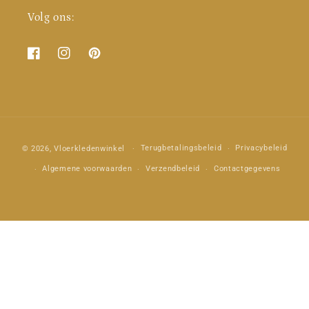
Volg ons:
Facebook
Instagram
Pinterest
Betaalmethoden
Terugbetalingsbeleid
Privacybeleid
© 2026,
Vloerkledenwinkel
Algemene voorwaarden
Verzendbeleid
Contactgegevens