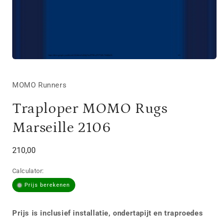
Media
1
openen
in
MOMO Runners
modaal
Traploper MOMO Rugs
Marseille 2106
Normale
210,00
prijs
Calculator:
Prijs berekenen
Prijs is inclusief installatie, ondertapijt en traproedes