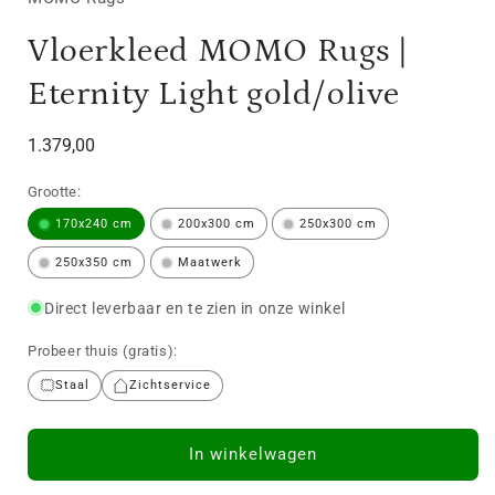
Vloerkleed MOMO Rugs |
Eternity Light gold/olive
Normale
1.379,00
prijs
Grootte:
170x240 cm
200x300 cm
250x300 cm
250x350 cm
Maatwerk
Direct leverbaar en te zien in onze winkel
Probeer thuis (gratis):
Staal
Zichtservice
In winkelwagen