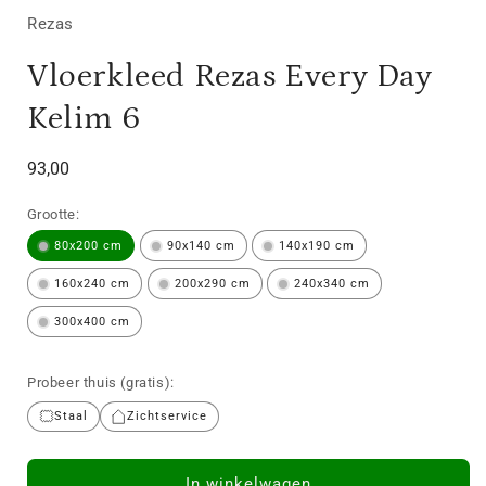
Rezas
Vloerkleed Rezas Every Day
Kelim 6
Normale
93,00
prijs
Grootte:
80x200 cm
90x140 cm
140x190 cm
160x240 cm
200x290 cm
240x340 cm
300x400 cm
Probeer thuis (gratis):
Staal
Zichtservice
In winkelwagen