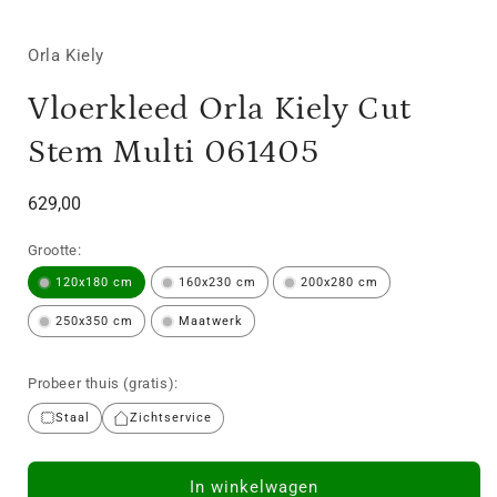
Orla Kiely
Vloerkleed Orla Kiely Cut
Stem Multi 061405
Normale
629,00
prijs
Grootte:
120x180 cm
160x230 cm
200x280 cm
250x350 cm
Maatwerk
Probeer thuis (gratis):
Staal
Zichtservice
In winkelwagen