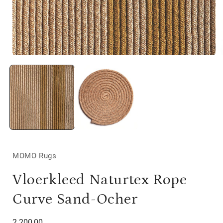
Media
1
openen
in
i
modaal
MOMO Rugs
Vloerkleed Naturtex Rope
Curve Sand-Ocher
Normale
2.200,00