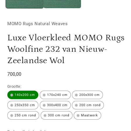
MOMO Rugs Natural Weaves
Luxe Vloerkleed MOMO Rugs
Woolfine 232 van Nieuw-
Zeelandse Wol
Normale
700,00
prijs
Grootte:
140x200 cm
170x240 cm
200x300 cm
250x350 cm
300x400 cm
200 cm rond
250 cm rond
300 cm rond
Maatwerk