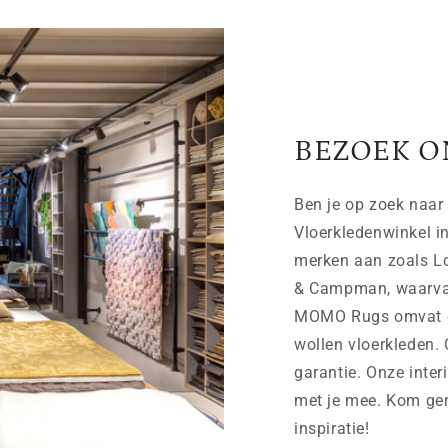
BEZOEK O
Ben je op zoek naar 
Vloerkledenwinkel i
merken aan zoals Lo
& Campman, waarvan 
MOMO Rugs omvat on
wollen vloerkleden. 
garantie. Onze inter
met je mee. Kom ger
inspiratie!