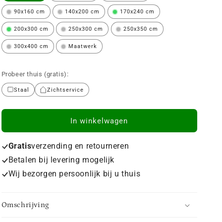
90x160 cm
140x200 cm
170x240 cm
200x300 cm
250x300 cm
250x350 cm
300x400 cm
Maatwerk
Probeer thuis (gratis):
Staal
Zichtservice
In winkelwagen
Gratis
verzending en retourneren
Betalen bij levering mogelijk
Wij bezorgen persoonlijk bij u thuis
Omschrijving