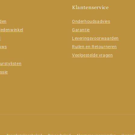
Klantenservice
jden
Onderhoudsadvies
ledenwinkel
Garantie
l
Leveringsvoorwaarden
euws
Ruilen en Retourneren
Veelgestelde vragen
urstylisten
ssie
Betaalmethoden