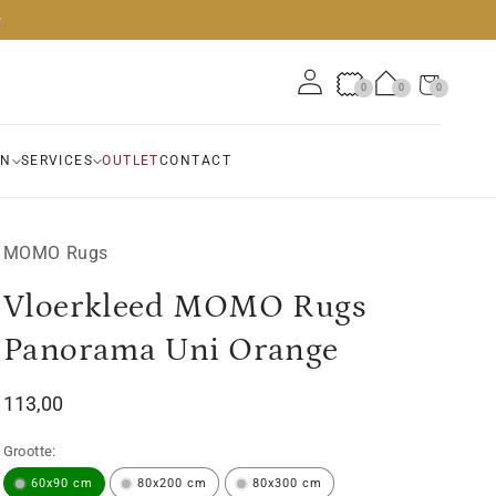
Winkelwagen
0
0
0
0
artikelen
EN
SERVICES
OUTLET
CONTACT
MOMO Rugs
Vloerkleed MOMO Rugs
Panorama Uni Orange
Normale
113,00
prijs
Grootte:
60x90 cm
80x200 cm
80x300 cm