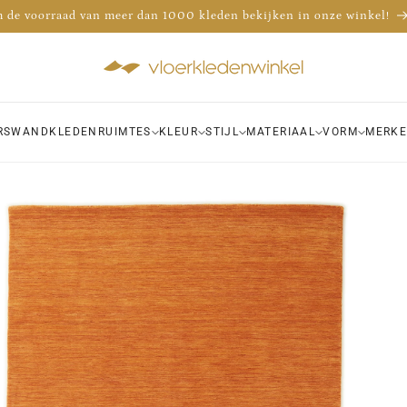
De officiële showroom van Brink & Campman in Nederland
Advies nodig? Bel 035 - 30 30 009
RS
WANDKLEDEN
RUIMTES
KLEUR
STIJL
MATERIAAL
VORM
MERK