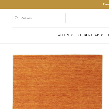
Meteen
naar de
content
ALLE VLOERKLEDEN
TRAPLOPE
Ga direct naar
productinformatie