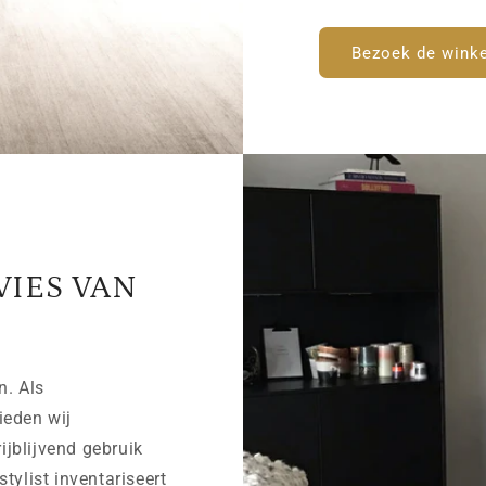
Bezoek de winke
VIES VAN
n. Als
ieden wij
rijblijvend gebruik
tylist inventariseert