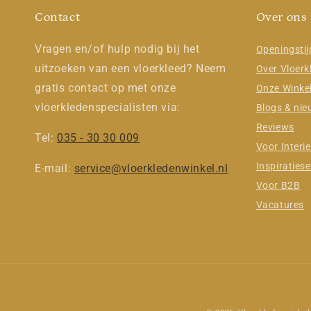
Contact
Over ons
Vragen en/of hulp nodig bij het
Openingsti
uitzoeken van een vloerkleed? Neem
Over Vloerk
gratis contact op met onze
Onze Winke
vloerkledenspecialisten via:
Blogs & ni
Reviews
Tel:
035 - 30 30 009
Voor Interie
Inspiratiese
E-mail:
service@vloerkledenwinkel.nl
Voor B2B
Vacatures