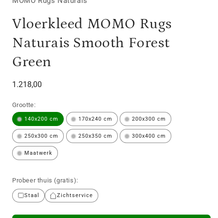
MOMO Rugs Naturais
Vloerkleed MOMO Rugs
Naturais Smooth Forest
Green
Normale
1.218,00
prijs
Grootte:
140x200 cm
170x240 cm
200x300 cm
250x300 cm
250x350 cm
300x400 cm
Maatwerk
Probeer thuis (gratis):
Staal
Zichtservice