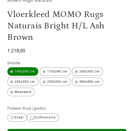
MOMO Rugs Naturais
Vloerkleed MOMO Rugs
Naturais Bright H/L Ash
Brown
Normale
1.218,00
prijs
Grootte:
140x200 cm
170x240 cm
200x300 cm
250x300 cm
250x350 cm
300x400 cm
Maatwerk
Probeer thuis (gratis):
Staal
Zichtservice