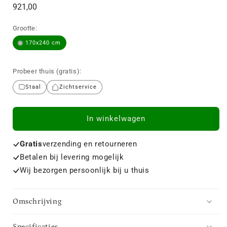
Normale
921,00
prijs
Grootte:
170x240 cm
Probeer thuis (gratis):
Staal
Zichtservice
In winkelwagen
Gratis
verzending en retourneren
Betalen bij levering mogelijk
Wij bezorgen persoonlijk bij u thuis
Omschrijving
Specificaties