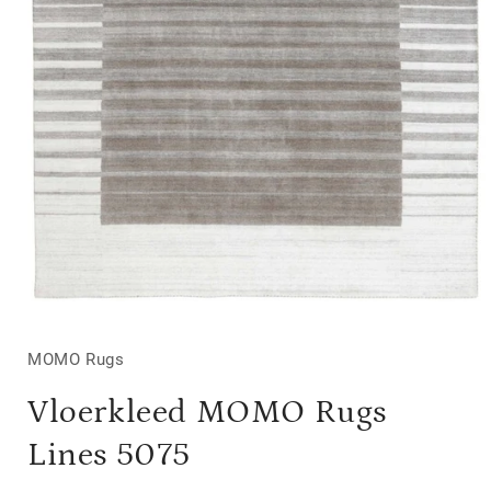
Media
1
openen
in
MOMO Rugs
modaal
Vloerkleed MOMO Rugs
Lines 5075