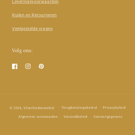
Leveringsvoorwaarden
Ruilen en Retourneren
Veelgestelde vragen
Volg ons:
Facebook
Instagram
Pinterest
Betaalmethoden
Terugbetalingsbeleid
Privacybeleid
© 2026,
Vloerkledenwinkel
Algemene voorwaarden
Verzendbeleid
Contactgegevens