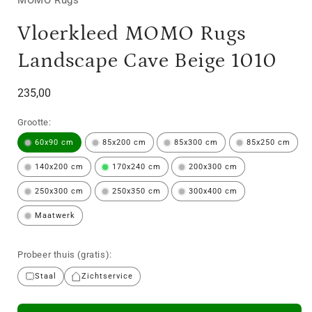
Vloerkleed MOMO Rugs
Landscape Cave Beige 1010
Normale
235,00
prijs
Grootte:
60x90 cm
85x200 cm
85x300 cm
85x250 cm
140x200 cm
170x240 cm
200x300 cm
250x300 cm
250x350 cm
300x400 cm
Maatwerk
Probeer thuis (gratis):
Staal
Zichtservice