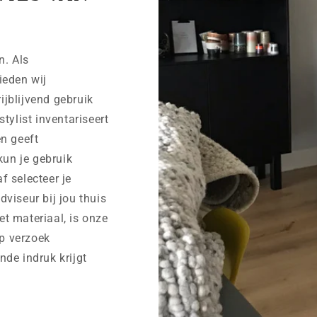
n. Als
ieden wij
rijblijvend gebruik
tylist inventariseert
n geeft
kun je gebruik
af selecteer je
viseur bij jou thuis
et materiaal, is onze
op verzoek
ende indruk krijgt