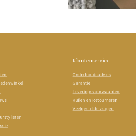
Klantenservice
jden
Onderhoudsadvies
ledenwinkel
Garantie
l
Leveringsvoorwaarden
euws
Ruilen en Retourneren
Veelgestelde vragen
urstylisten
ssie