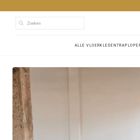
Meteen
naar de
content
Kom
ALLE VLOERKLEDEN
TRAPLOPE
Ga direct naar
productinformatie