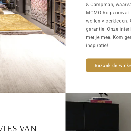
& Campman, waarvan 
MOMO Rugs omvat on
wollen vloerkleden. 
garantie. Onze inter
met je mee. Kom ger
inspiratie!
Bezoek de winke
VIES VAN