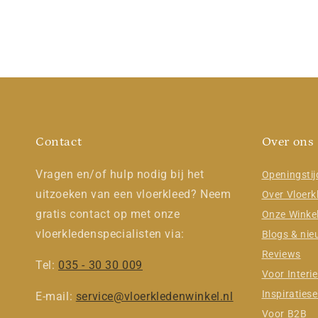
Contact
Over ons
Vragen en/of hulp nodig bij het
Openingsti
uitzoeken van een vloerkleed? Neem
Over Vloerk
gratis contact op met onze
Onze Winke
vloerkledenspecialisten via:
Blogs & ni
Reviews
Tel:
035 - 30 30 009
Voor Interie
Inspiratiese
E-mail:
service@vloerkledenwinkel.nl
Voor B2B