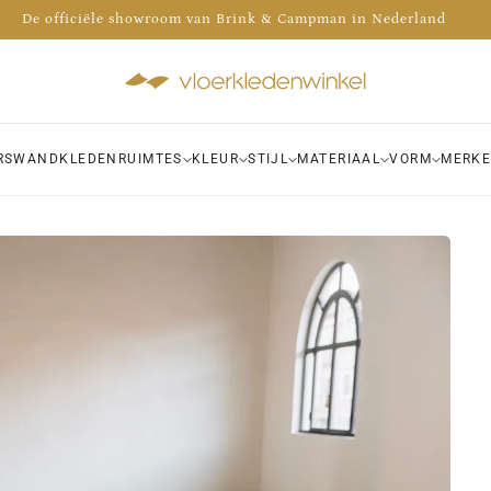
De officiële showroom van Brink & Campman in Nederland
 de voorraad van meer dan 1000 kleden bekijken in onze winkel!
Advies nodig? Bel 035 - 30 30 009
RS
WANDKLEDEN
RUIMTES
KLEUR
STIJL
MATERIAAL
VORM
MERK