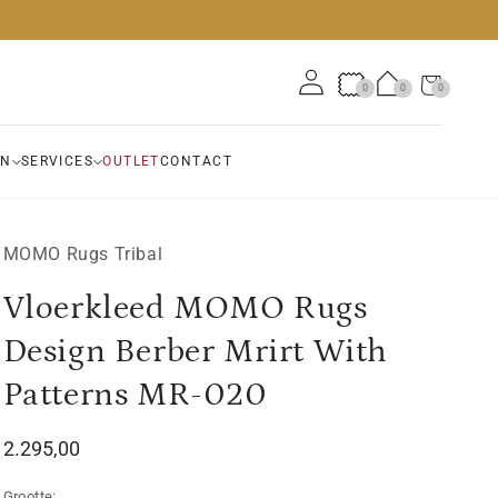
Winkelwagen
0
0
0
0
artikelen
EN
SERVICES
OUTLET
CONTACT
MOMO Rugs Tribal
Vloerkleed MOMO Rugs
Design Berber Mrirt With
Patterns MR-020
Normale
2.295,00
prijs
Grootte: