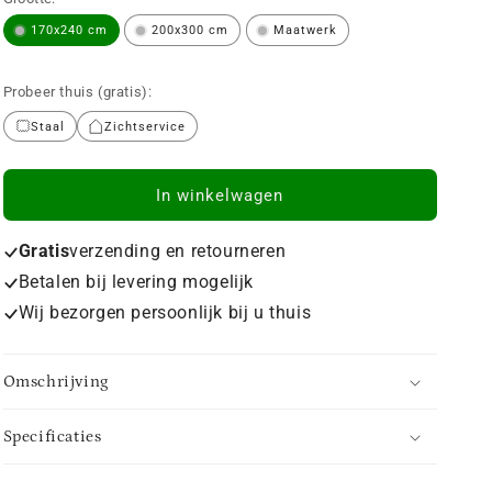
170x240 cm
200x300 cm
Maatwerk
Probeer thuis (gratis):
Staal
Zichtservice
In winkelwagen
Gratis
verzending en retourneren
Betalen bij levering mogelijk
Wij bezorgen persoonlijk bij u thuis
Omschrijving
Specificaties