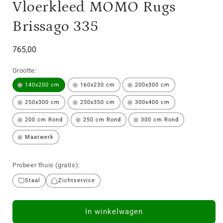
Vloerkleed MOMO Rugs
Brissago 335
Normale
765,00
prijs
Grootte:
140x200 cm
160x230 cm
200x300 cm
250x300 cm
250x350 cm
300x400 cm
200 cm Rond
250 cm Rond
300 cm Rond
Maatwerk
Probeer thuis (gratis):
Staal
Zichtservice
In winkelwagen