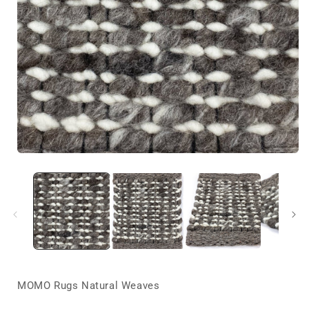
Media
1
openen
in
i
modaal
MOMO Rugs Natural Weaves