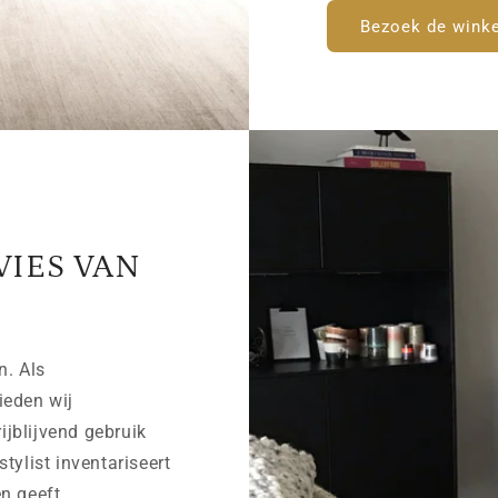
Bezoek de winke
VIES VAN
n. Als
ieden wij
rijblijvend gebruik
tylist inventariseert
n geeft