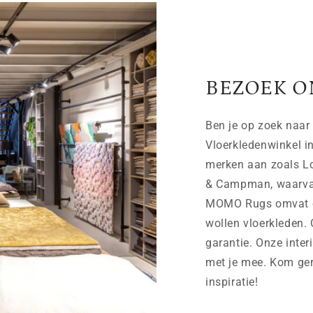
BEZOEK O
Ben je op zoek naar 
Vloerkledenwinkel i
merken aan zoals Lo
& Campman, waarvan 
MOMO Rugs omvat on
wollen vloerkleden. 
garantie. Onze inter
met je mee. Kom ger
inspiratie!