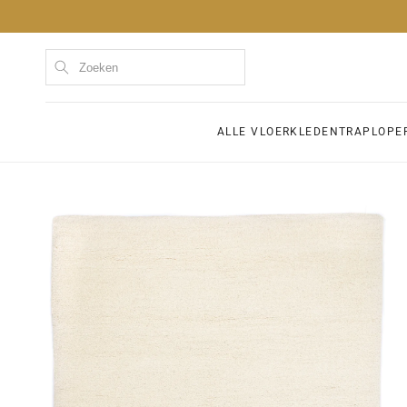
Meteen
naar de
content
Kom
ALLE VLOERKLEDEN
TRAPLOPE
Ga direct naar
productinformatie