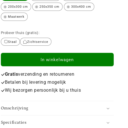
200x300 cm
250x350 cm
300x400 cm
Maatwerk
Probeer thuis (gratis):
Staal
Zichtservice
In winkelwagen
Gratis
verzending en retourneren
Betalen bij levering mogelijk
Wij bezorgen persoonlijk bij u thuis
Omschrijving
Specificaties