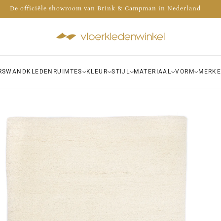
Advies nodig? Bel 035 - 30 30 009
De officiële showroom van Brink & Campman in Nederland
 de voorraad van meer dan 1000 kleden bekijken in onze winkel!
RS
WANDKLEDEN
RUIMTES
KLEUR
STIJL
MATERIAAL
VORM
MERK