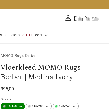
Winkelwagen
0
0
0
0
artikelen
EN
SERVICES
OUTLET
CONTACT
MOMO Rugs Berber
Vloerkleed MOMO Rugs
Berber | Medina Ivory
Normale
395,00
prijs
Grootte:
90x160 cm
140x200 cm
170x240 cm