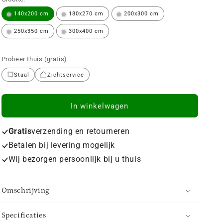
140x200 cm
180x270 cm
200x300 cm
250x350 cm
300x400 cm
Probeer thuis (gratis):
Staal
Zichtservice
In winkelwagen
Gratis
verzending en retourneren
Betalen bij levering mogelijk
Wij bezorgen persoonlijk bij u thuis
Omschrijving
Specificaties