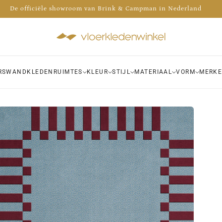
Advies nodig? Bel 035 - 30 30 009
 de voorraad van meer dan 1000 kleden bekijken in onze winkel!
RS
WANDKLEDEN
RUIMTES
KLEUR
STIJL
MATERIAAL
VORM
MERK