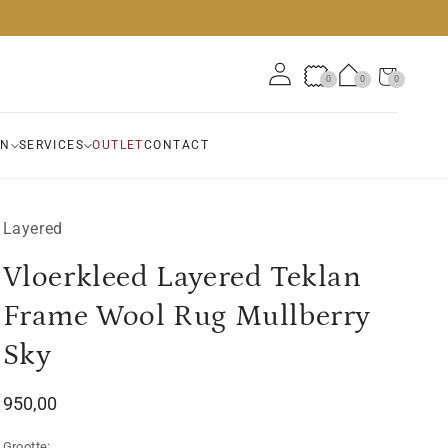
Winkelwagen
0
0
0
0
artikelen
EN
SERVICES
OUTLET
CONTACT
Layered
Vloerkleed Layered Teklan
Frame Wool Rug Mullberry
Sky
Normale
950,00
prijs
Grootte: