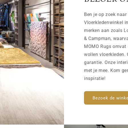
Ben je op zoek naar 
Vloerkledenwinkel i
merken aan zoals Lo
& Campman, waarvan 
MOMO Rugs omvat on
wollen vloerkleden. 
garantie. Onze inter
met je mee. Kom ger
inspiratie!
Bezoek de winke