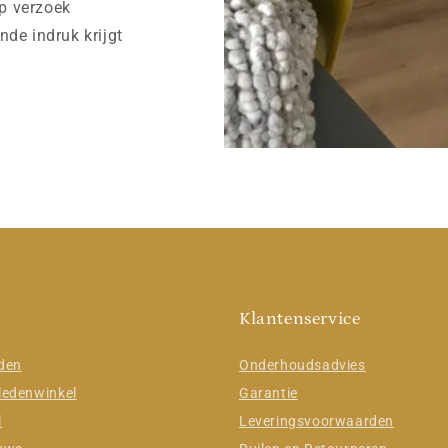
op verzoek
ende indruk krijgt
Klantenservice
jden
Onderhoudsadvies
ledenwinkel
Garantie
l
Leveringsvoorwaarden