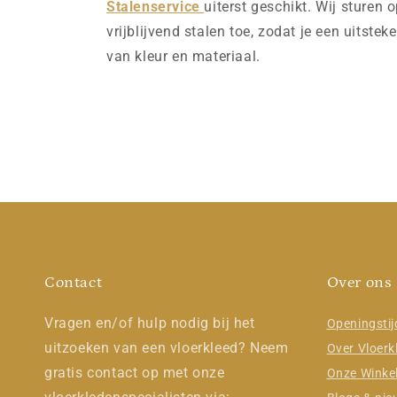
Stalenservice
uiterst geschikt. Wij sturen 
vrijblijvend stalen toe, zodat je een uitstek
van kleur en materiaal.
Contact
Over ons
Vragen en/of hulp nodig bij het
Openingsti
uitzoeken van een vloerkleed? Neem
Over Vloerk
gratis contact op met onze
Onze Winke