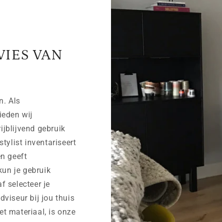
VIES VAN
n. Als
ieden wij
rijblijvend gebruik
tylist inventariseert
n geeft
kun je gebruik
af selecteer je
viseur bij jou thuis
et materiaal, is onze