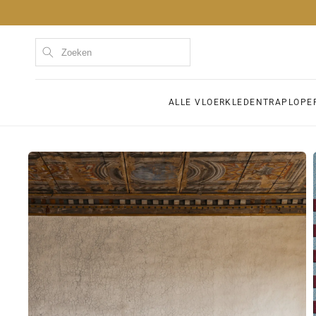
Meteen
naar de
content
Kom
ALLE VLOERKLEDEN
TRAPLOPE
Ga direct naar
productinformatie