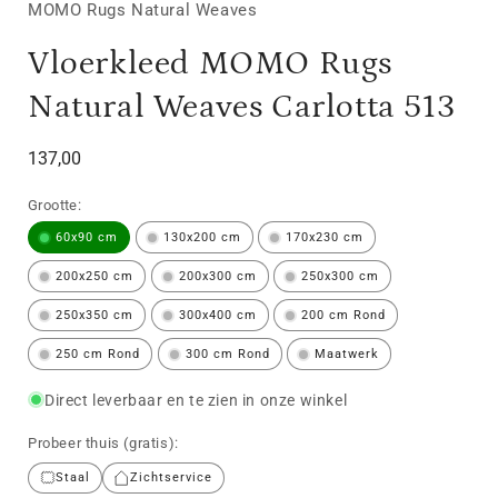
MOMO Rugs Natural Weaves
Vloerkleed MOMO Rugs
Natural Weaves Carlotta 513
Normale
137,00
prijs
Grootte:
60x90 cm
130x200 cm
170x230 cm
200x250 cm
200x300 cm
250x300 cm
250x350 cm
300x400 cm
200 cm Rond
250 cm Rond
300 cm Rond
Maatwerk
Direct leverbaar en te zien in onze winkel
Probeer thuis (gratis):
Staal
Zichtservice