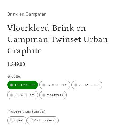
Brink en Campman
Vloerkleed Brink en
Campman Twinset Urban
Graphite
Normale
1.249,00
prijs
Grootte:
140x200 cm
170x240 cm
200x300 cm
250x350 cm
Maatwerk
Probeer thuis (gratis):
Staal
Zichtservice