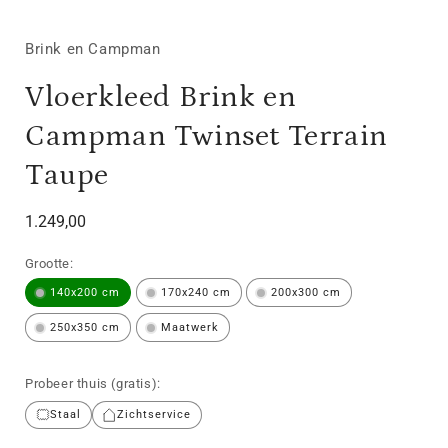
Brink en Campman
Vloerkleed Brink en
Campman Twinset Terrain
Taupe
Normale
1.249,00
prijs
Grootte:
140x200 cm
170x240 cm
200x300 cm
250x350 cm
Maatwerk
Probeer thuis (gratis):
Staal
Zichtservice