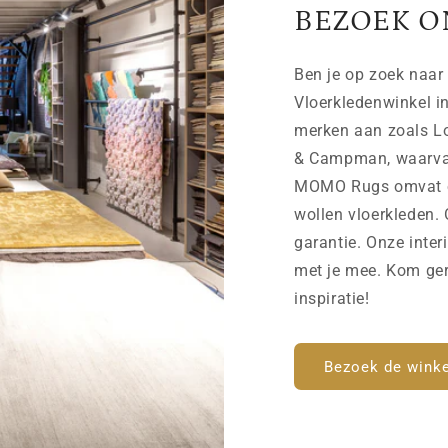
BEZOEK O
Ben je op zoek naar 
Vloerkledenwinkel i
merken aan zoals Lo
& Campman, waarvan 
MOMO Rugs omvat on
wollen vloerkleden. 
garantie. Onze inter
met je mee. Kom ger
inspiratie!
Bezoek de winke