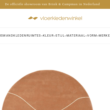
Advies nodig? Bel 035 - 30 30 009
 de voorraad van meer dan 1000 kleden bekijken in onze winkel!
De officiële showroom van Brink & Campman in Nederland
RS
WANDKLEDEN
RUIMTES
KLEUR
STIJL
MATERIAAL
VORM
MERK