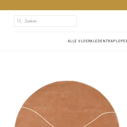
Meteen
naar de
content
Kom
ALLE VLOERKLEDEN
TRAPLOPE
Ga direct naar
productinformatie