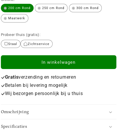
200 cm Rond
250 cm Rond
300 cm Rond
Maatwerk
Probeer thuis (gratis):
Staal
Zichtservice
In winkelwagen
Gratis
verzending en retourneren
Betalen bij levering mogelijk
Wij bezorgen persoonlijk bij u thuis
Omschrijving
Specificaties