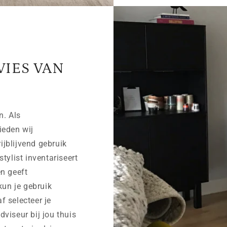
VIES VAN
n. Als
ieden wij
rijblijvend gebruik
tylist inventariseert
n geeft
kun je gebruik
af selecteer je
viseur bij jou thuis