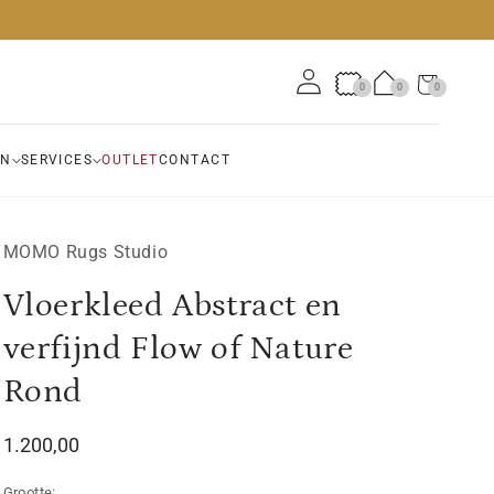
Winkelwagen
0
0
0
0
artikelen
EN
SERVICES
OUTLET
CONTACT
MOMO Rugs Studio
Vloerkleed Abstract en
verfijnd Flow of Nature
Rond
Normale
1.200,00
prijs
Grootte: