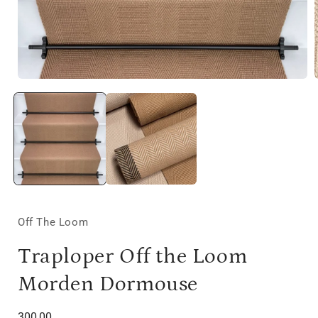
Media
1
openen
in
i
modaal
Off The Loom
Traploper Off the Loom
Morden Dormouse
Normale
300,00