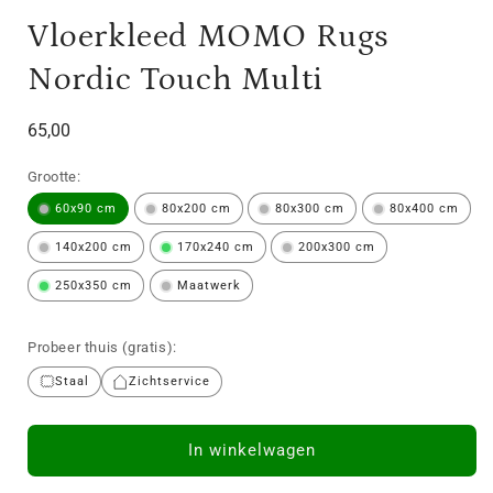
Vloerkleed MOMO Rugs
Nordic Touch Multi
Normale
65,00
prijs
Grootte:
60x90 cm
80x200 cm
80x300 cm
80x400 cm
140x200 cm
170x240 cm
200x300 cm
250x350 cm
Maatwerk
Probeer thuis (gratis):
Staal
Zichtservice
In winkelwagen