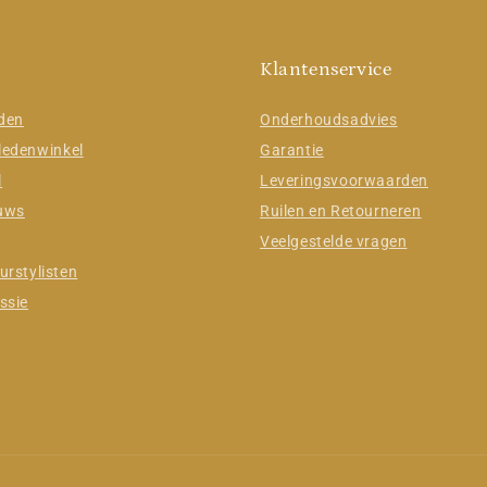
Klantenservice
jden
Onderhoudsadvies
ledenwinkel
Garantie
l
Leveringsvoorwaarden
euws
Ruilen en Retourneren
Veelgestelde vragen
urstylisten
ssie