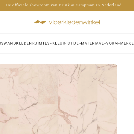
Advies nodig? Bel 035 - 30 30 009
 de voorraad van meer dan 1000 kleden bekijken in onze winkel!
RS
WANDKLEDEN
RUIMTES
KLEUR
STIJL
MATERIAAL
VORM
MERK