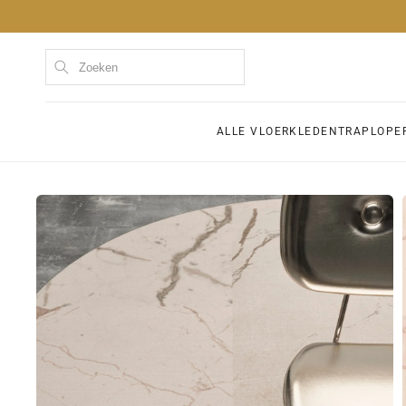
Meteen
naar de
content
Kom
ALLE VLOERKLEDEN
TRAPLOPE
Ga direct naar
productinformatie