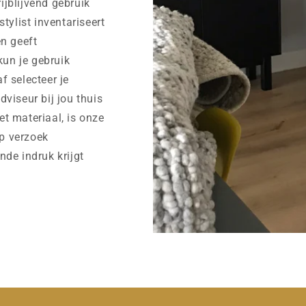
rijblijvend gebruik
tylist inventariseert
n geeft
kun je gebruik
af selecteer je
viseur bij jou thuis
et materiaal, is onze
op verzoek
ende indruk krijgt