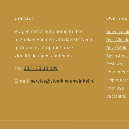
Contact
Over ons
Vragen en/of hulp nodig bij het
Openingsti
uitzoeken van een vloerkleed? Neem
Over Vloerk
gratis contact op met onze
Onze Winke
vloerkledenspecialisten via:
Blogs & ni
Reviews
Tel:
035 - 30 30 009
Voor Interie
Inspiratiese
E-mail:
service@vloerkledenwinkel.nl
Voor B2B
Vacatures