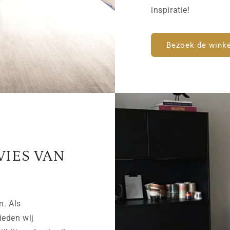
inspiratie!
Bezoek de winke
VIES VAN
n. Als
ieden wij