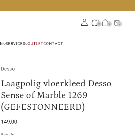
Winkelwagen
0
0
0
0
artikelen
EN
SERVICES
OUTLET
CONTACT
Desso
Laagpolig vloerkleed Desso
Sense of Marble 1269
(GEFESTONNEERD)
Normale
149,00
prijs
Grootte: