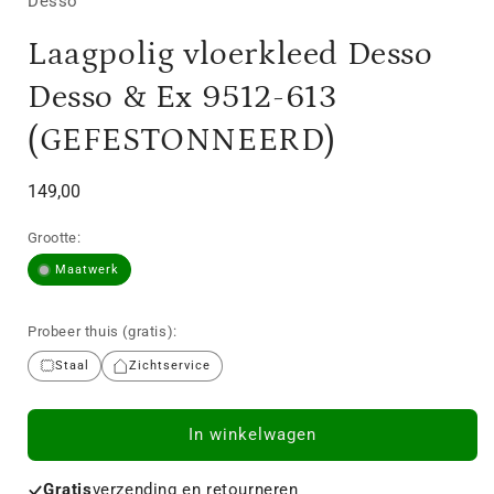
Desso
Laagpolig vloerkleed Desso
Desso & Ex 9512-613
(GEFESTONNEERD)
Normale
149,00
prijs
Grootte:
Maatwerk
Probeer thuis (gratis):
Staal
Zichtservice
In winkelwagen
Gratis
verzending en retourneren