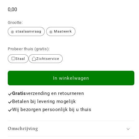
Normale
0,00
prijs
Grootte:
staalaanvraag
Maatwerk
Probeer thuis (gratis):
Staal
Zichtservice
In winkelwagen
Gratis
verzending en retourneren
Betalen bij levering mogelijk
Wij bezorgen persoonlijk bij u thuis
Omschrijving