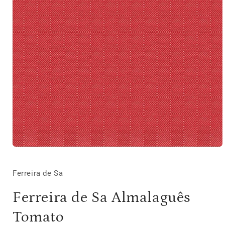
Media
1
openen
in
Ferreira de Sa
modaal
Ferreira de Sa Almalaguês
Tomato