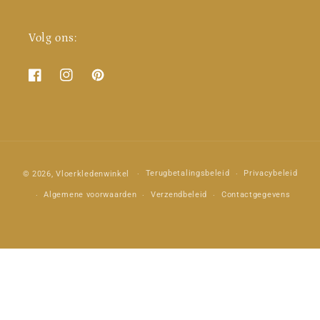
Volg ons:
Facebook
Instagram
Pinterest
Betaalmethoden
Terugbetalingsbeleid
Privacybeleid
© 2026,
Vloerkledenwinkel
Algemene voorwaarden
Verzendbeleid
Contactgegevens