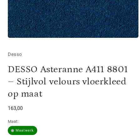
Media
1
openen
in
Desso
modaal
DESSO Asteranne A411 8801
– Stijlvol velours vloerkleed
op maat
Normale
163,00
prijs
Maat:
Maatwerk