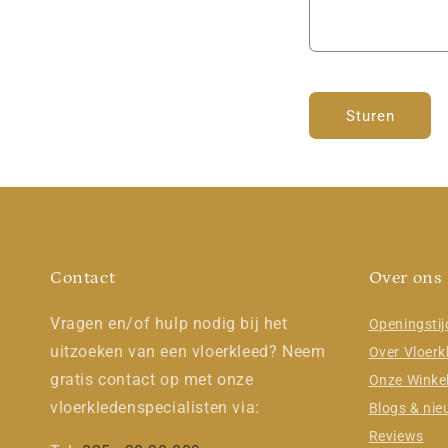
t
f
o
r
Sturen
m
u
l
i
e
Contact
Over ons
r
Vragen en/of hulp nodig bij het
Openingsti
uitzoeken van een vloerkleed? Neem
Over Vloerk
gratis contact op met onze
Onze Winke
vloerkledenspecialisten via:
Blogs & ni
Reviews