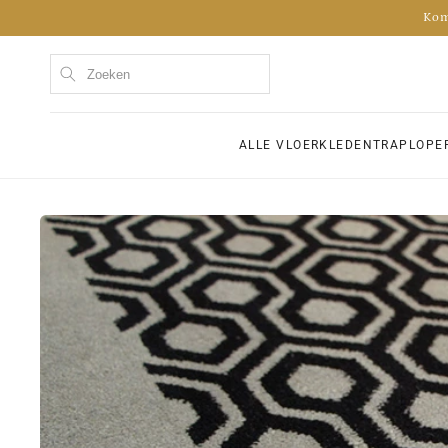
Meteen
Kom
naar de
content
ALLE VLOERKLEDEN
TRAPLOPE
Ga direct naar
productinformatie