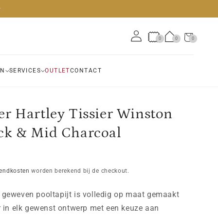
Winkelwagen
0
0
0
0
artikelen
EN
SERVICES
OUTLET
CONTACT
er Hartley Tissier Winston
ck & Mid Charcoal
endkosten
worden berekend bij de checkout.
 geweven pooltapijt is volledig op maat gemaakt
r in elk gewenst ontwerp met een keuze aan