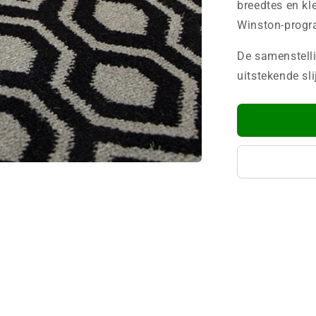
breedtes en kl
Winston-prog
De samenstell
uitstekende sli