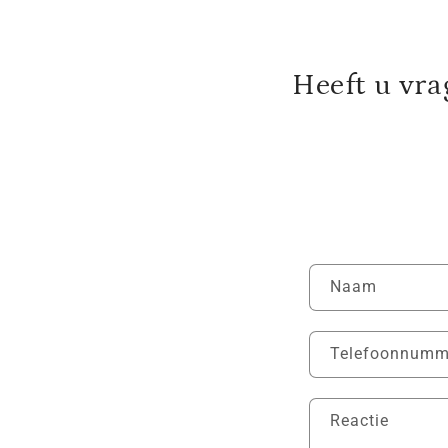
Heeft u vr
C
Naam
o
n
Telefoonnumm
t
a
Reactie
c