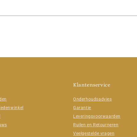
Klantenservice
jden
Onderhoudsadvies
ledenwinkel
Garantie
l
Leveringsvoorwaarden
euws
Ruilen en Retourneren
Veelgestelde vragen