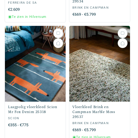
29534
Verkoper:
FERREIRA DE SA
Verkoper:
BRINK EN CAMPMAN
Normale
€2.609
Normale
€669 - €5.799
prijs
Te zien in Hilversum
prijs
Laagpolig vloerkleed Scion
Vloerkleed Brink en
Mr Fox Denim 25318
Campman Marble Moss
29537
Verkoper:
SCION
Verkoper:
BRINK EN CAMPMAN
Normale
€355 - €775
Normale
€669 - €5.799
prijs
prijs
Te zien in Hilversum