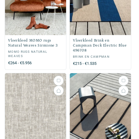
Vloerkleed MOMO rugs
Vloerkleed Brink en
Natural Weaves Sirmione 3
Campman Deck Electric Blue
496708
Verkoper:
MOMO RUGS NATURAL
WEAVES
Verkoper:
BRINK EN CAMPMAN
Normale
€264 - €5.956
Normale
€215 - €1.535
prijs
prijs