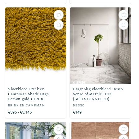
prijs
Vloerkleed Brink en
Laagpolig vloerkleed Desso
Campman Shade High
Sense of Marble 1103
Lemon-gold 011906
(GEFESTONNEERD)
Verkoper:
BRINK EN CAMPMAN
Verkoper:
DESSO
Normale
€595 - €5.145
Normale
€149
prijs
prijs