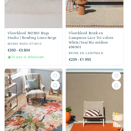
Vloerkleed MOMO Rugs
Vloerkleed Brink en
Studio | Bending Lines beige
Campman Lace Tri-colore
White/San/Ma outdoor
Verkoper:
MOMO RUGS STUDIO
496901
Normale
€350 - €3.804
Verkoper:
BRINK EN CAMPMAN
prijs
Te zien in Hilversum
Normale
€239 - €1.995
prijs