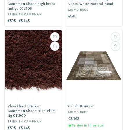
Campman Shade high brass-
Vaasa White Natural Rond
indigo 011908
Verkoper:
MOMO RUGS
Verkoper:
BRINK EN CAMPMAN
Normale
€348
Normale
€595 - €5.145
prijs
prijs
Vloerkleed Brink en
Gabah Bamiyan
Campman Shade High Plum-
Verkoper:
MOMO RUGS
fig 011900
Normale
€2.162
Verkoper:
BRINK EN CAMPMAN
prijs
Te zien in Hilversum
Normale
€595 - €5.145