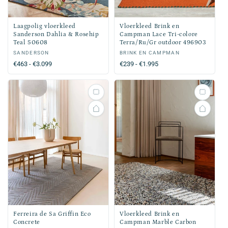
Laagpolig vloerkleed
Vloerkleed Brink en
Sanderson Dahlia & Rosehip
Campman Lace Tri-colore
Teal 50608
Terra/Ru/Gr outdoor 496903
Verkoper:
SANDERSON
Verkoper:
BRINK EN CAMPMAN
Normale
€463 - €3.099
Normale
€239 - €1.995
prijs
prijs
Ferreira de Sa Griffin Eco
Vloerkleed Brink en
Concrete
Campman Marble Carbon