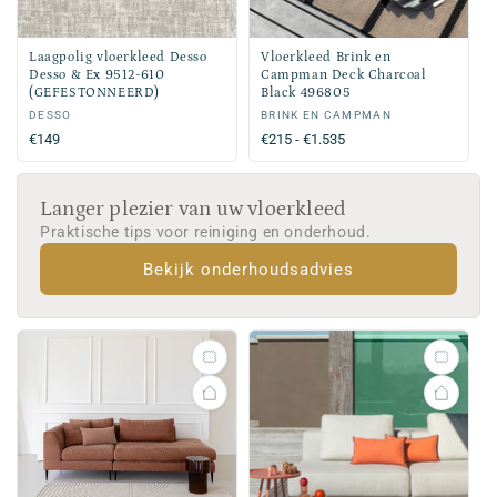
Laagpolig vloerkleed Desso
Vloerkleed Brink en
Desso & Ex 9512-610
Campman Deck Charcoal
(GEFESTONNEERD)
Black 496805
Verkoper:
DESSO
Verkoper:
BRINK EN CAMPMAN
Normale
€149
Normale
€215 - €1.535
prijs
prijs
Langer plezier van uw vloerkleed
Praktische tips voor reiniging en onderhoud.
Bekijk onderhoudsadvies