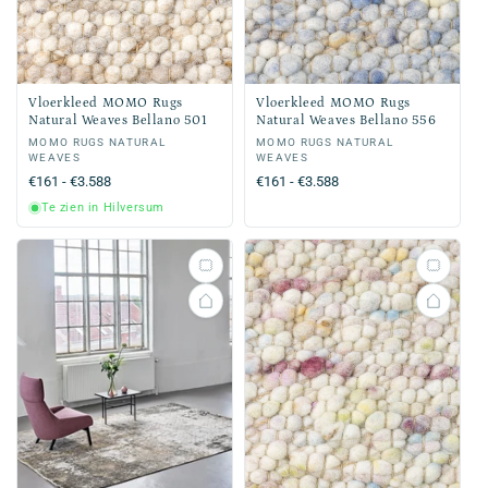
Vloerkleed MOMO Rugs
Vloerkleed MOMO Rugs
Natural Weaves Bellano 501
Natural Weaves Bellano 556
Verkoper:
MOMO RUGS NATURAL
Verkoper:
MOMO RUGS NATURAL
WEAVES
WEAVES
Normale
€161 - €3.588
Normale
€161 - €3.588
prijs
prijs
Te zien in Hilversum