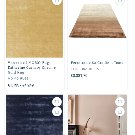
Vloerkleed MOMO Rugs
Ferreira de Sa Gradient Toast
Katherine Carnaby Chrome
Verkoper:
FERREIRA DE SA
Gold Rug
Normale
€3.381,70
Verkoper:
MOMO RUGS
prijs
Normale
€1.133 - €4.249
prijs