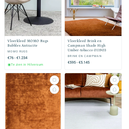
Vloerkleed MOMO Rugs
Vloerkleed Brink en
Bubbles Antracite
Campman Shade High
Umber-tobacco 011903
Verkoper:
MOMO RUGS
Verkoper:
BRINK EN CAMPMAN
Normale
€76 - €1.234
Normale
€595 - €5.145
prijs
Te zien in Hilversum
prijs