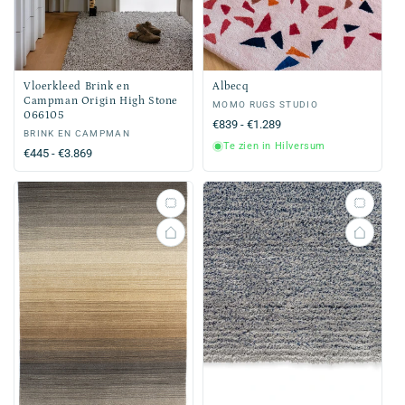
Vloerkleed Brink en
Albecq
Campman Origin High Stone
Verkoper:
MOMO RUGS STUDIO
066105
Normale
€839 - €1.289
Verkoper:
BRINK EN CAMPMAN
prijs
Te zien in Hilversum
Normale
€445 - €3.869
prijs