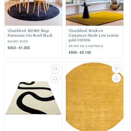
Vloerkleed MOMO Rugs
Vloerkleed Brink en
Panorama Uni Rond Black
Campman Shade Low Lemon-
gold 010106
Verkoper:
MOMO RUGS
Verkoper:
BRINK EN CAMPMAN
Normale
€302 - €1.333
Normale
€595 - €5.145
prijs
prijs