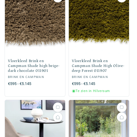
Vloerkleed Brink en
Vloerkleed Brink en
Campman Shade high beige-
Campman Shade High Olive-
dark chocolate 011901
deep Forest 011907
Verkoper:
BRINK EN CAMPMAN
Verkoper:
BRINK EN CAMPMAN
Normale
€595 - €5.145
Normale
€595 - €5.145
prijs
prijs
Te zien in Hilversum