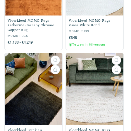
Vloerkleed MOMO Rugs
Vloerkleed MOMO Rugs
Katherine Carnaby Chrome
Vaasa White Rond
Copper Rug
Verkoper:
MOMO RUGS
Verkoper:
MOMO RUGS
Normale
€348
Normale
€1.133 - €4.249
prijs
Te zien in Hilversum
prijs
Vloerkleed Brink en
Vloerkleed MOMO Rugs