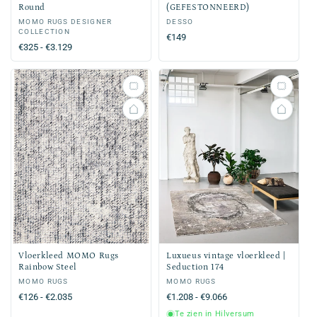
Round
(GEFESTONNEERD)
Verkoper:
MOMO RUGS DESIGNER
Verkoper:
DESSO
COLLECTION
Normale
€149
Normale
€325 - €3.129
prijs
prijs
Vloerkleed MOMO Rugs
Luxueus vintage vloerkleed |
Rainbow Steel
Seduction 174
Verkoper:
MOMO RUGS
Verkoper:
MOMO RUGS
Normale
€126 - €2.035
Normale
€1.208 - €9.066
prijs
prijs
Te zien in Hilversum