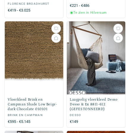
Verkoper:
FLORENCE BROADHURST
Normale
€221 - €486
Normale
€419 - €3.025
prijs
Te zien in Hilversum
prijs
Vloerkleed Brink en
Laagpolig vloerkleed Desso
Campman Shade Low Beige-
Desso & Ex 8811-612
dark Chocolate 010101
(GEFESTONNEERD)
Verkoper:
BRINK EN CAMPMAN
Verkoper:
DESSO
Normale
€595 - €5.145
Normale
€149
prijs
prijs