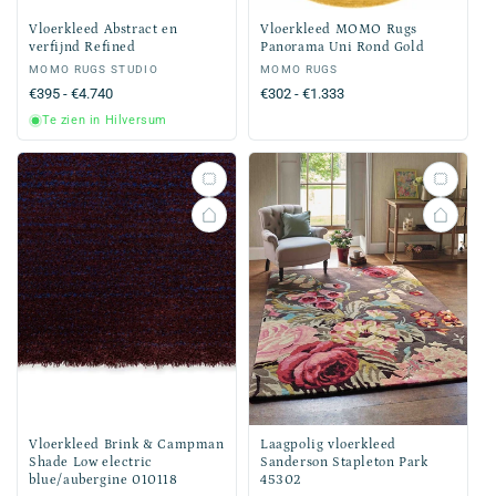
Vloerkleed Abstract en
Vloerkleed MOMO Rugs
verfijnd Refined
Panorama Uni Rond Gold
Verkoper:
MOMO RUGS STUDIO
Verkoper:
MOMO RUGS
Normale
€395 - €4.740
Normale
€302 - €1.333
prijs
prijs
Te zien in Hilversum
Vloerkleed Brink & Campman
Laagpolig vloerkleed
Shade Low electric
Sanderson Stapleton Park
blue/aubergine 010118
45302