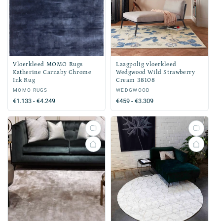
Vloerkleed MOMO Rugs
Laagpolig vloerkleed
Katherine Carnaby Chrome
Wedgwood Wild Strawberry
Ink Rug
Cream 38108
Verkoper:
MOMO RUGS
Verkoper:
WEDGWOOD
Normale
€1.133 - €4.249
Normale
€459 - €3.309
prijs
prijs