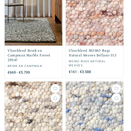
Vloerkleed Brink en
Vloerkleed MOMO Rugs
Campman Marble Forest
Natural Weaves Bellano 513
29547
Verkoper:
MOMO RUGS NATURAL
WEAVES
Verkoper:
BRINK EN CAMPMAN
Normale
€161 - €3.588
Normale
€669 - €5.799
prijs
prijs