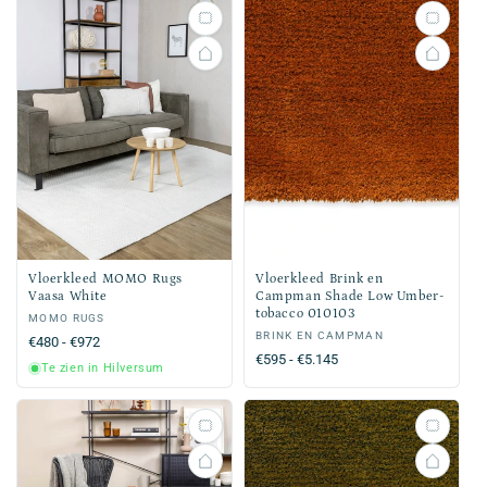
Vloerkleed MOMO Rugs
Vloerkleed Brink en
Vaasa White
Campman Shade Low Umber-
tobacco 010103
Verkoper:
MOMO RUGS
Verkoper:
BRINK EN CAMPMAN
Normale
€480 - €972
Normale
€595 - €5.145
prijs
Te zien in Hilversum
prijs