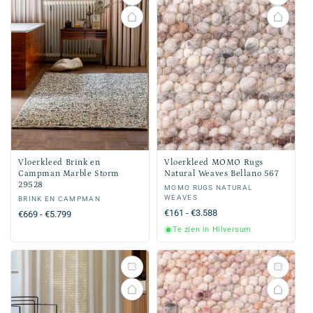
Vloerkleed Brink en
Vloerkleed MOMO Rugs
Campman Marble Storm
Natural Weaves Bellano 567
29528
Verkoper:
MOMO RUGS NATURAL
WEAVES
Verkoper:
BRINK EN CAMPMAN
Normale
€161 - €3.588
Normale
€669 - €5.799
prijs
prijs
Te zien in Hilversum