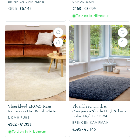
Verkoper:
BRINK EN CAMPMAN
Verkoper:
SANDERSON
Normale
€595 - €5.145
Normale
€463 - €3.099
prijs
prijs
Te zien in Hilversum
Vloerkleed MOMO Rugs
Vloerkleed Brink en
Panorama Uni Rond White
Campman Shade High Silver-
polar Night 011904
Verkoper:
MOMO RUGS
Verkoper:
BRINK EN CAMPMAN
Normale
€302 - €1.333
Normale
€595 - €5.145
prijs
Te zien in Hilversum
prijs