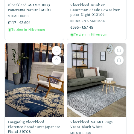
Vloerkleed MOMO Rugs
Vloerkleed Brink en
Panorama Naturel Multi
Campman Shade Low Silver-
polar Night 010104
Verkoper:
MOMO RUGS
Verkoper:
BRINK EN CAMPMAN
Normale
€117 - €2.604
Normale
€595 - €5.145
prijs
Te zien in Hilversum
prijs
Te zien in Hilversum
Laagpolig vloerkleed
Vloerkleed MOMO Rugs
Florence Broadhurst Japanese
Vaasa Black White
Floral 39708
Verkoper:
MOMO RUGS