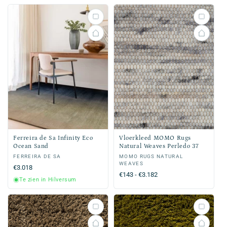
Ferreira de Sa Infinity Eco
Vloerkleed MOMO Rugs
Ocean Sand
Natural Weaves Perledo 37
Verkoper:
FERREIRA DE SA
Verkoper:
MOMO RUGS NATURAL
WEAVES
Normale
€3.018
Normale
€143 - €3.182
prijs
Te zien in Hilversum
prijs