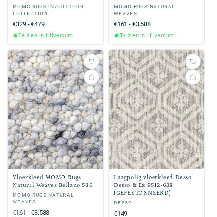
Verkoper:
MOMO RUGS IN/OUTDOOR
Verkoper:
MOMO RUGS NATURAL
COLLECTION
WEAVES
Normale
€329 - €479
Normale
€161 - €3.588
prijs
prijs
Te zien in Hilversum
Te zien in Hilversum
Vloerkleed MOMO Rugs
Laagpolig vloerkleed Desso
Natural Weaves Bellano 536
Desso & Ex 9512-628
(GEFESTONNEERD)
Verkoper:
MOMO RUGS NATURAL
WEAVES
Verkoper:
DESSO
Normale
€161 - €3.588
Normale
€149