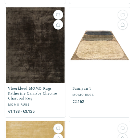
prijs
prijs
Vloerkleed MOMO Rugs
Bamiyan 1
Katherine Carnaby Chrome
Verkoper:
MOMO RUGS
Charcoal Rug
Normale
€2.162
Verkoper:
MOMO RUGS
prijs
Normale
€1.133 - €3.125
prijs