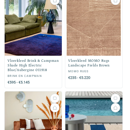
Vloerkleed Brink & Campman
Vloerkleed MOMO Rugs
Shade High Electric
Landscape Fields Brown
Blue/Aubergine 011918
Verkoper:
MOMO RUGS
Verkoper:
BRINK EN CAMPMAN
Normale
€235 - €5.220
Normale
€595 - €5.145
prijs
prijs