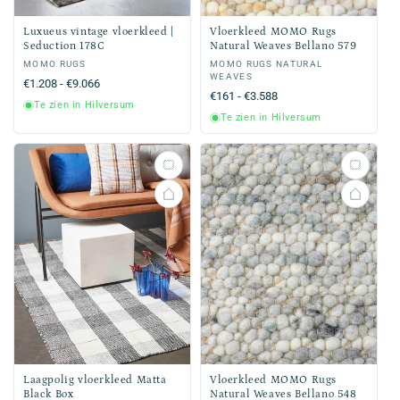
Luxueus vintage vloerkleed |
Vloerkleed MOMO Rugs
Seduction 178C
Natural Weaves Bellano 579
Verkoper:
MOMO RUGS
Verkoper:
MOMO RUGS NATURAL
WEAVES
Normale
€1.208 - €9.066
Normale
€161 - €3.588
prijs
Te zien in Hilversum
prijs
Te zien in Hilversum
Laagpolig vloerkleed Matta
Vloerkleed MOMO Rugs
Black Box
Natural Weaves Bellano 548