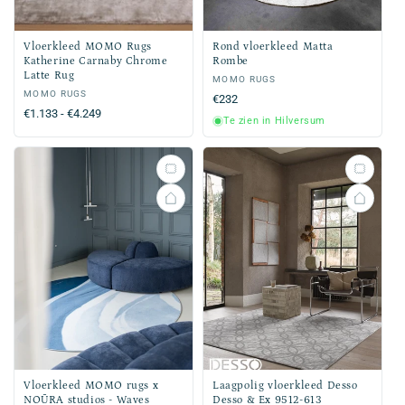
Vloerkleed MOMO Rugs
Rond vloerkleed Matta
Katherine Carnaby Chrome
Rombe
Latte Rug
Verkoper:
MOMO RUGS
Verkoper:
MOMO RUGS
Normale
€232
Normale
€1.133 - €4.249
prijs
Te zien in Hilversum
prijs
Vloerkleed MOMO rugs x
Laagpolig vloerkleed Desso
NOŪRA studios - Waves
Desso & Ex 9512-613