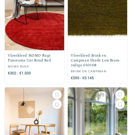
Vloerkleed MOMO Rugs
Vloerkleed Brink en
Panorama Uni Rond Red
Campman Shade Low Brass-
indigo 010108
Verkoper:
MOMO RUGS
Verkoper:
BRINK EN CAMPMAN
Normale
€302 - €1.333
Normale
€595 - €5.145
prijs
prijs