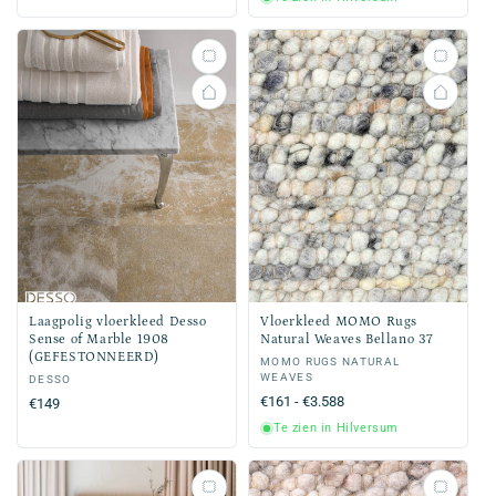
Laagpolig vloerkleed Desso
Vloerkleed MOMO Rugs
Sense of Marble 1908
Natural Weaves Bellano 37
(GEFESTONNEERD)
Verkoper:
MOMO RUGS NATURAL
WEAVES
Verkoper:
DESSO
Normale
€161 - €3.588
Normale
€149
prijs
prijs
Te zien in Hilversum