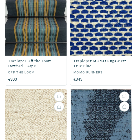
Traploper Off the Loom
Traploper MOMO Rugs Metz
Doxford - Capri
True Blue
Verkoper:
OFF THE LOOM
Verkoper:
MOMO RUNNERS
Normale
€300
Normale
€345
prijs
prijs