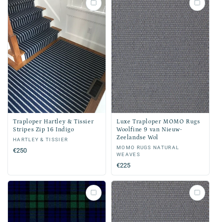
Traploper Hartley & Tissier
Luxe Traploper MOMO Rugs
Stripes Zip 16 Indigo
Woolfine 9 van Nieuw-
Zeelandse Wol
Verkoper:
HARTLEY & TISSIER
Verkoper:
MOMO RUGS NATURAL
Normale
€250
WEAVES
prijs
Normale
€225
prijs