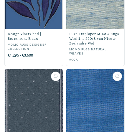
Design vloerkleed |
Luxe Traploper MOMO Rugs
Boerenbont Blauw
Woolfine 220/8 van Nieuw-
Zeelandse Wol
Verkoper:
MOMO RUGS DESIGNER
COLLECTION
Verkoper:
MOMO RUGS NATURAL
WEAVES
Normale
€1.295 - €3.600
Normale
€225
prijs
prijs