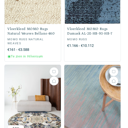
Vloerkleed MOMO Rugs
Vloerkleed MOMO Rugs
Natural Weaves Bellano 460
Damask AL-2E-HB-93-HB-7
Verkoper:
MOMO RUGS NATURAL
Verkoper:
MOMO RUGS
WEAVES
Normale
€1.166 - €10.112
Normale
€161 - €3.588
prijs
prijs
Te zien in Hilversum