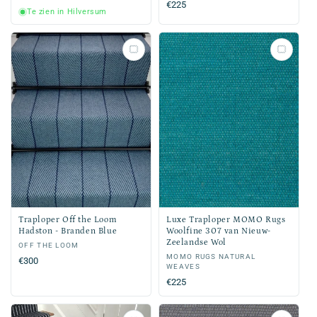
Normale
€225
prijs
Te zien in Hilversum
prijs
Traploper Off the Loom
Luxe Traploper MOMO Rugs
Hadston - Branden Blue
Woolfine 307 van Nieuw-
Zeelandse Wol
Verkoper:
OFF THE LOOM
Verkoper:
MOMO RUGS NATURAL
Normale
€300
WEAVES
prijs
Normale
€225
prijs