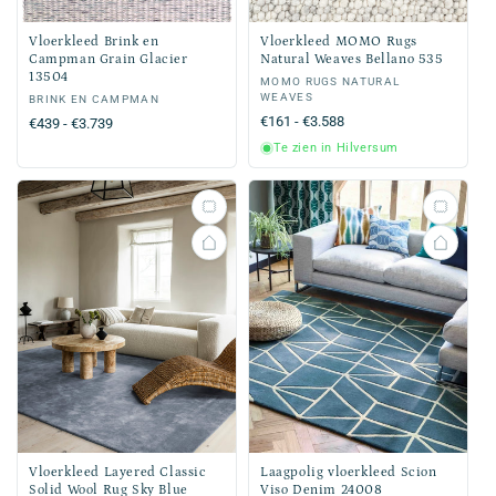
Vloerkleed Brink en
Vloerkleed MOMO Rugs
Campman Grain Glacier
Natural Weaves Bellano 535
13504
Verkoper:
MOMO RUGS NATURAL
WEAVES
Verkoper:
BRINK EN CAMPMAN
Normale
€161 - €3.588
Normale
€439 - €3.739
prijs
prijs
Te zien in Hilversum
Vloerkleed Layered Classic
Laagpolig vloerkleed Scion
Solid Wool Rug Sky Blue
Viso Denim 24008