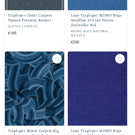
Traploper Ulster Carpets
Luxe Traploper MOMO Rugs
Tazmin Prussian Runner
Woolfine 252 van Nieuw-
Zeelandse Wol
Verkoper:
ULSTER CARPETS
Verkoper:
MOMO RUGS NATURAL
Normale
€185
WEAVES
prijs
Normale
€250
prijs
Traploper Moooi Carpets Big
Luxe Traploper MOMO Rugs