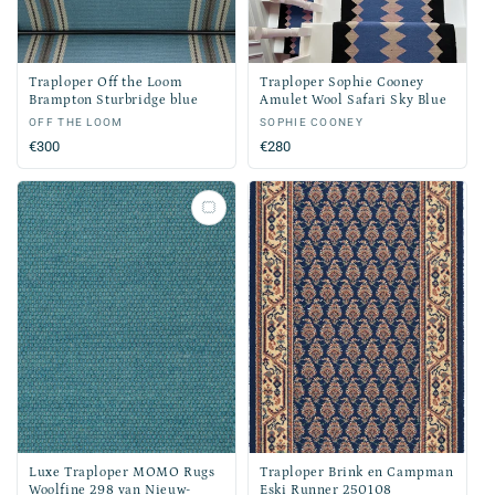
Traploper Off the Loom
Traploper Sophie Cooney
Brampton Sturbridge blue
Amulet Wool Safari Sky Blue
Verkoper:
OFF THE LOOM
Verkoper:
SOPHIE COONEY
Normale
€300
Normale
€280
prijs
prijs
Luxe Traploper MOMO Rugs
Traploper Brink en Campman
Woolfine 298 van Nieuw-
Eski Runner 250108