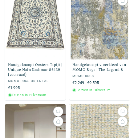
Handgeknoopt Oosters Tapijt |
Handgeknoopt vloerkleed van
Unique Nain Kashmar 86439
MOMO Rugs | The Legend 8
(voorraad)
Verkoper:
MOMO RUGS
Verkoper:
MOMO RUGS ORIENTAL
Normale
€2.249 - €9.595
Normale
€1.995
prijs
Te zien in Hilversum
prijs
Te zien in Hilversum