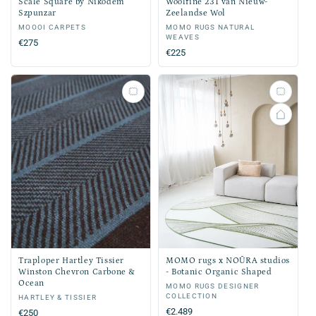
Scale Square by Nikodem
Woolfine 231 van Nieuw-
Szpunzar
Zeelandse Wol
Verkoper:
MOOOI CARPETS
Verkoper:
MOMO RUGS NATURAL
WEAVES
Normale
€275
Normale
€225
prijs
prijs
Traploper Hartley Tissier
MOMO rugs x NOŪRA studios
Winston Chevron Carbone &
- Botanic Organic Shaped
Ocean
Verkoper:
MOMO RUGS DESIGNER
COLLECTION
Verkoper:
HARTLEY & TISSIER
Normale
€2.489
Normale
€250