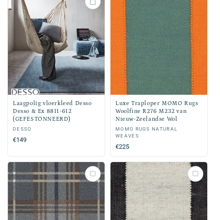
Laagpolig vloerkleed Desso
Luxe Traploper MOMO Rugs
Desso & Ex 8811-612
Woolfine R276 M232 van
(GEFESTONNEERD)
Nieuw-Zeelandse Wol
Verkoper:
DESSO
Verkoper:
MOMO RUGS NATURAL
WEAVES
Normale
€149
Normale
€225
prijs
prijs