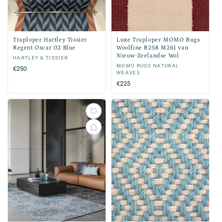
Traploper Hartley Tissier
Luxe Traploper MOMO Rugs
Regent Oscar 02 Blue
Woolfine R258 M261 van
Nieuw-Zeelandse Wol
Verkoper:
HARTLEY & TISSIER
Verkoper:
MOMO RUGS NATURAL
Normale
€250
WEAVES
prijs
Normale
€225
prijs