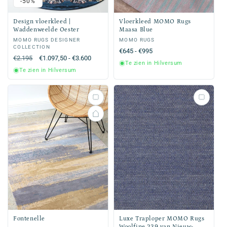
-50%
Design vloerkleed |
Vloerkleed MOMO Rugs
Waddenweelde Oester
Maasa Blue
Verkoper:
MOMO RUGS DESIGNER
Verkoper:
MOMO RUGS
COLLECTION
Normale
€645 - €995
Normale
€2.195
Aanbiedingsprijs
€1.097,50 - €3.600
prijs
Te zien in Hilversum
prijs
Te zien in Hilversum
Fontenelle
Luxe Traploper MOMO Rugs
Woolfine 239 van Nieuw-