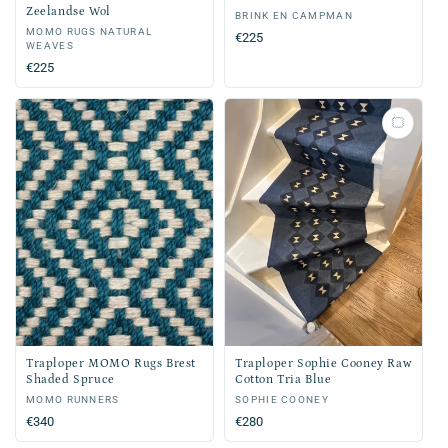
Zeelandse Wol
Verkoper:
BRINK EN CAMPMAN
Verkoper:
MOMO RUGS NATURAL
Normale
€225
WEAVES
prijs
Normale
€225
prijs
Traploper MOMO Rugs Brest
Traploper Sophie Cooney Raw
Shaded Spruce
Cotton Tria Blue
Verkoper:
MOMO RUNNERS
Verkoper:
SOPHIE COONEY
Normale
€340
Normale
€280
prijs
prijs