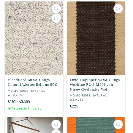
Vloerkleed MOMO Rugs
Luxe Traploper MOMO Rugs
Natural Weaves Bellano 500
Woolfine R243 M297 van
Nieuw-Zeelandse Wol
Verkoper:
MOMO RUGS NATURAL
WEAVES
Verkoper:
MOMO RUGS NATURAL
WEAVES
Normale
€161 - €3.588
Normale
€225
prijs
Te zien in Hilversum
prijs