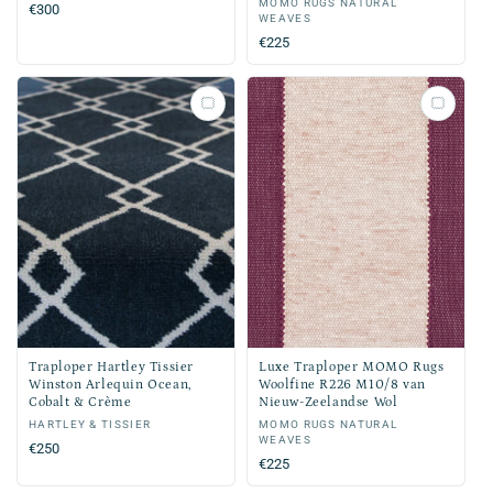
Verkoper:
MOMO RUGS NATURAL
Normale
€300
WEAVES
prijs
Normale
€225
prijs
Traploper Hartley Tissier
Luxe Traploper MOMO Rugs
Winston Arlequin Ocean,
Woolfine R226 M10/8 van
Cobalt & Crème
Nieuw-Zeelandse Wol
Verkoper:
HARTLEY & TISSIER
Verkoper:
MOMO RUGS NATURAL
WEAVES
Normale
€250
Normale
€225
prijs
prijs