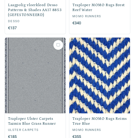
Laagpolig vloerkleed Desso
Traploper MOMO Rugs Brest
Patterns & Shades AA17 8853
Reef Water
(GEFESTONNEERD)
Verkoper:
MOMO RUNNERS
Verkoper:
DESSO
Normale
€340
Normale
€137
prijs
prijs
Traploper Ulster Carpets
Traploper MOMO Rugs Reims
Tazmin Blue Grass Runner
True Blue
Verkoper:
ULSTER CARPETS
Verkoper:
MOMO RUNNERS
Normale
€185
Normale
€355