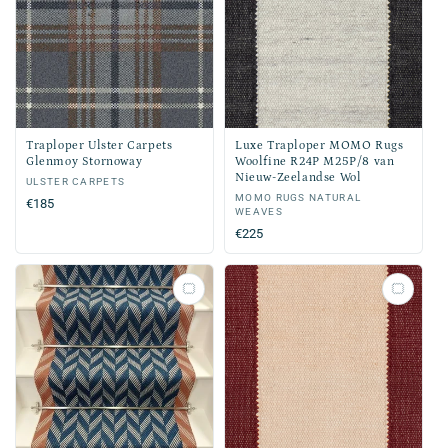
Traploper Ulster Carpets
Luxe Traploper MOMO Rugs
Glenmoy Stornoway
Woolfine R24P M25P/8 van
Nieuw-Zeelandse Wol
Verkoper:
ULSTER CARPETS
Verkoper:
MOMO RUGS NATURAL
Normale
€185
WEAVES
prijs
Normale
€225
prijs