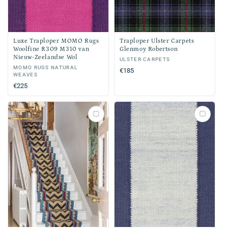
Luxe Traploper MOMO Rugs
Traploper Ulster Carpets
Woolfine R309 M310 van
Glenmoy Robertson
Nieuw-Zeelandse Wol
Verkoper:
ULSTER CARPETS
Verkoper:
MOMO RUGS NATURAL
Normale
€185
WEAVES
prijs
Normale
€225
prijs