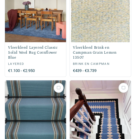
Vloerkleed Layered Classic
Vloerkleed Brink en
Solid Wool Rug Cornflower
Campman Grain Lemon
Blue
13507
Verkoper:
LAYERED
Verkoper:
BRINK EN CAMPMAN
Normale
€1.100 - €2.950
Normale
€439 - €3.739
prijs
prijs