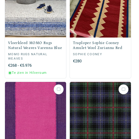
Vloerkleed MOMO Rugs
Traploper Sophie Cooney
Natural Weaves Varenna Blue
Amulet Wool Zurianna Red
Verkoper:
MOMO RUGS NATURAL
Verkoper:
SOPHIE COONEY
WEAVES
Normale
€280
Normale
€268 - €5.976
prijs
prijs
Te zien in Hilversum