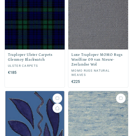
Traploper Ulster Carpets
Luxe Traploper MOMO Rugs
Glenmoy Blackwatch
Woolfine 09 van Nieuw-
Zeelandse Wol
Verkoper:
ULSTER CARPETS
Verkoper:
MOMO RUGS NATURAL
Normale
€185
WEAVES
prijs
Normale
€225
prijs