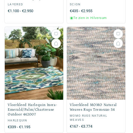
Verkoper:
LAYERED
Verkoper:
SCION
Normale
€1.100 - €2.950
Normale
€435 - €2.955
prijs
prijs
Te zien in Hilversum
Vloerkleed Harlequin Ixora-
Vloerkleed MOMO Natural
Emerald/Palm/Chartreuse
Weaves Rugs Tremezzo 54
Outdoor 442007
Verkoper:
MOMO RUGS NATURAL
WEAVES
Verkoper:
HARLEQUIN
Normale
€167 - €3.774
Normale
€339 - €1.195
prijs
prijs