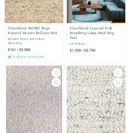
Vloerkleed MOMO Rugs
Vloerkleed Layered Erik
Natural Weaves Bellano 560
Bratsberg Lozza Wool Rug
Teal
Verkoper:
MOMO RUGS NATURAL
WEAVES
Verkoper:
LAYERED
Normale
€161 - €3.588
Normale
€1.550 - €3.750
prijs
prijs
Te zien in Hilversum