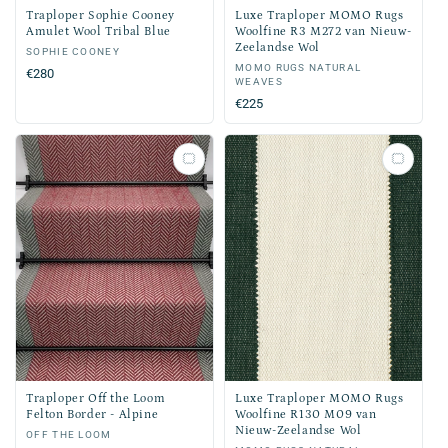
Traploper Sophie Cooney
Luxe Traploper MOMO Rugs
Amulet Wool Tribal Blue
Woolfine R3 M272 van Nieuw-
Zeelandse Wol
Verkoper:
SOPHIE COONEY
Verkoper:
MOMO RUGS NATURAL
Normale
€280
WEAVES
prijs
Normale
€225
prijs
Traploper Off the Loom
Luxe Traploper MOMO Rugs
Felton Border - Alpine
Woolfine R130 M09 van
Nieuw-Zeelandse Wol
Verkoper:
OFF THE LOOM