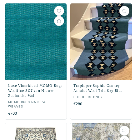
Luxe Vloerkleed MOMO Rugs
Traploper Sophie Cooney
Woolfine 307 van Nieuw-
Amulet Wool Tria Sky Blue
Zeelandse Wol
Verkoper:
SOPHIE COONEY
Verkoper:
MOMO RUGS NATURAL
Normale
€280
WEAVES
prijs
Normale
€700
prijs