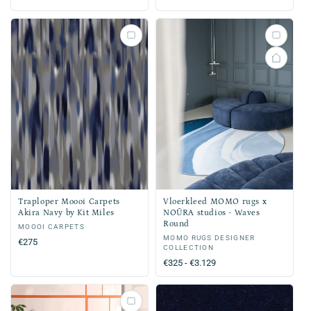
prijs
prijs
Traploper Moooi Carpets
Vloerkleed MOMO rugs x
Akira Navy by Kit Miles
NOŪRA studios - Waves
Round
Verkoper:
MOOOI CARPETS
Verkoper:
MOMO RUGS DESIGNER
Normale
€275
COLLECTION
prijs
Normale
€325 - €3.129
prijs