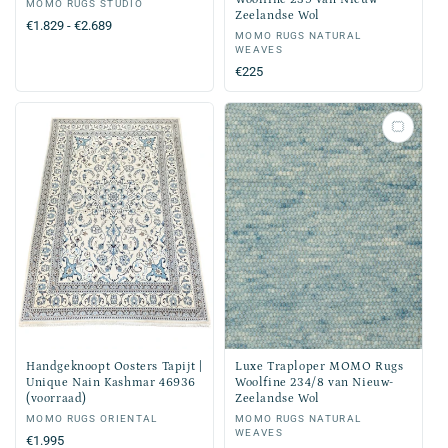
Verkoper:
MOMO RUGS STUDIO
Zeelandse Wol
Normale
€1.829 - €2.689
Verkoper:
MOMO RUGS NATURAL
prijs
WEAVES
Normale
€225
prijs
Handgeknoopt Oosters Tapijt |
Luxe Traploper MOMO Rugs
Unique Nain Kashmar 46936
Woolfine 234/8 van Nieuw-
(voorraad)
Zeelandse Wol
Verkoper:
MOMO RUGS ORIENTAL
Verkoper:
MOMO RUGS NATURAL
WEAVES
Normale
€1.995