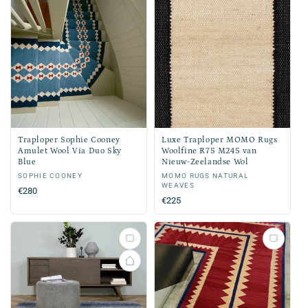
Traploper Sophie Cooney
Luxe Traploper MOMO Rugs
Amulet Wool Via Duo Sky
Woolfine R75 M245 van
Blue
Nieuw-Zeelandse Wol
Verkoper:
SOPHIE COONEY
Verkoper:
MOMO RUGS NATURAL
WEAVES
Normale
€280
Normale
€225
prijs
prijs