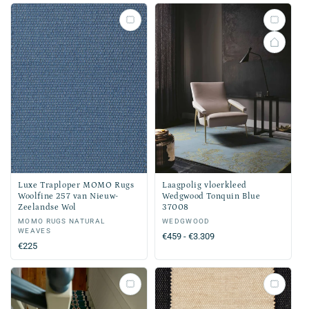
Luxe Traploper MOMO Rugs
Laagpolig vloerkleed
Woolfine 257 van Nieuw-
Wedgwood Tonquin Blue
Zeelandse Wol
37008
Verkoper:
MOMO RUGS NATURAL
Verkoper:
WEDGWOOD
WEAVES
Normale
€459 - €3.309
Normale
€225
prijs
prijs