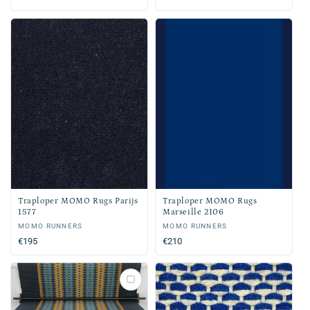
prijs
prijs
Traploper MOMO Rugs Parijs
Traploper MOMO Rugs
1577
Marseille 2106
Verkoper:
MOMO RUNNERS
Verkoper:
MOMO RUNNERS
Normale
€195
Normale
€210
prijs
prijs