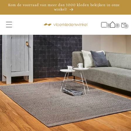
Meteen
Kom de voorraad van meer dan 1000 kleden bekijken in onze
naar de
winkel!
content
De officiële showroom van Brink & Campman in Nederland
Advies nodig? Bel 035 - 30 30 009
Winkelwa
0
0
0
0
artikele