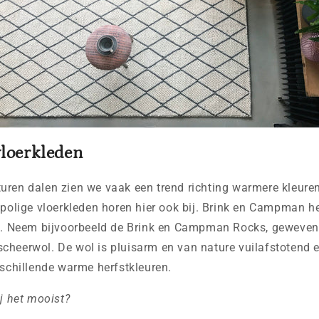
vloerkleden
uren dalen zien we vaak een trend richting warmere kleuren
gpolige vloerkleden horen hier ook bij. Brink en Campman h
ie. Neem bijvoorbeeld de Brink en Campman Rocks, geweve
heerwol. De wol is pluisarm en van nature vuilafstotend en
rschillende warme herfstkleuren.
ij het mooist?