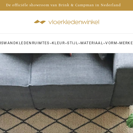
De officiële showroom van Brink & Campman in Nederland
Advies nodig? Bel 035 - 30 30 009
 de voorraad van meer dan 1000 kleden bekijken in onze winkel!
RS
WANDKLEDEN
RUIMTES
KLEUR
STIJL
MATERIAAL
VORM
MERK