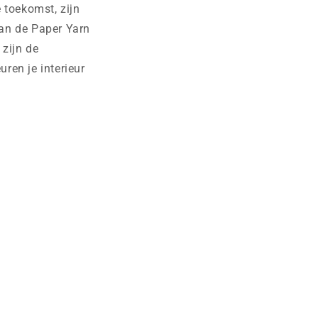
 toekomst, zijn
an de Paper Yarn
 zijn de
ren je interieur