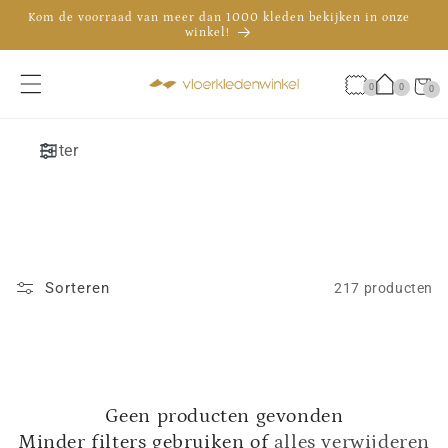
Meteen
Kom de voorraad van meer dan 1000 kleden bekijken in onze
naar de
winkel!
content
De officiële showroom van Brink & Campman in Nederland
Advies nodig? Bel 035 - 30 30 009
Winkelwa
0
0
0
0
artikele
Filter
Sorteren
217 producten
Geen producten gevonden
Minder filters gebruiken of
alles verwijderen