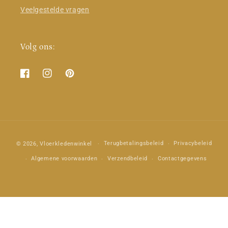
Veelgestelde vragen
Volg ons:
Facebook
Instagram
Pinterest
Betaalmethoden
Terugbetalingsbeleid
Privacybeleid
© 2026,
Vloerkledenwinkel
Algemene voorwaarden
Verzendbeleid
Contactgegevens